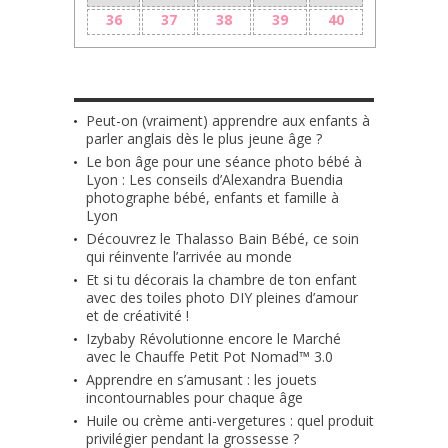
36
37
38
39
40
LES + RÉCENTS
Peut-on (vraiment) apprendre aux enfants à
parler anglais dès le plus jeune âge ?
Le bon âge pour une séance photo bébé à
Lyon : Les conseils d’Alexandra Buendia
photographe bébé, enfants et famille à
Lyon
Découvrez le Thalasso Bain Bébé, ce soin
qui réinvente l’arrivée au monde
Et si tu décorais la chambre de ton enfant
avec des toiles photo DIY pleines d’amour
et de créativité !
Izybaby Révolutionne encore le Marché
avec le Chauffe Petit Pot Nomad™ 3.0
Apprendre en s’amusant : les jouets
incontournables pour chaque âge
Huile ou crème anti-vergetures : quel produit
privilégier pendant la grossesse ?