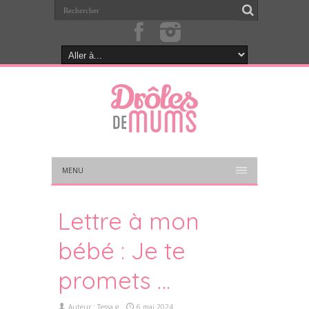
MENU
Lettre à mon
bébé : Je te
promets …
Auteur :
Tessa.g
6 mai 2024