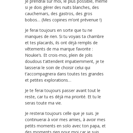
Je prendrai sur moi, le plus possible, même
si je dois gérer des nuits blanches, des
cauchemars, des gastros, des gros
bobos… (Mes copines m’ont prévenue !)
Je ferai toujours en sorte que tu ne
manques de rien. Si tu voyais ta chambre
et tes placards, ils ont déjà remplis de
vêtements de ma marque favorite :
Noukie’s. Et crois-moi, plein de jolis
doudous t’attendent impatiemment, je te
laisserai le soin de choisir celui qui
t’accompagnera dans toutes tes grandes
et petites explorations…
Je te ferai toujours passer avant tout le
reste, car tu es déjà ma priorité. Et tu le
seras toute ma vie.
Je resterai toujours celle que je suis. Je
continuerai à voir mes amies, à avoir mes
petits moments en solo avec ton papa, et
des moments rien pour moi car je suis