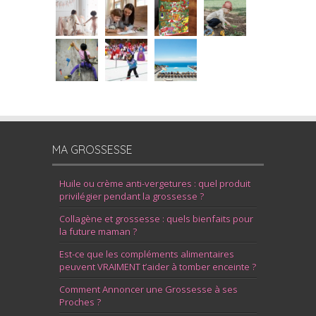
MA GROSSESSE
Huile ou crème anti-vergetures : quel produit
privilégier pendant la grossesse ?
Collagène et grossesse : quels bienfaits pour
la future maman ?
Est-ce que les compléments alimentaires
peuvent VRAIMENT t’aider à tomber enceinte ?
Comment Annoncer une Grossesse à ses
Proches ?