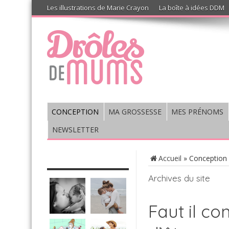
Les illustrations de Marie Crayon
La boîte à idées DDM
CONCEPTION
MA GROSSESSE
MES PRÉNOMS
NEWSLETTER
CHRONIQUE : VIS MA VIE DE
Accueil
»
Conception
MUM’S
Archives du site
Faut il c