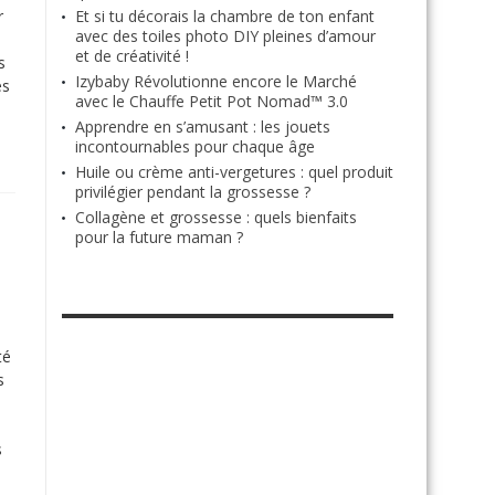
r
Et si tu décorais la chambre de ton enfant
avec des toiles photo DIY pleines d’amour
et de créativité !
s
Izybaby Révolutionne encore le Marché
ès
avec le Chauffe Petit Pot Nomad™ 3.0
Apprendre en s’amusant : les jouets
incontournables pour chaque âge
Huile ou crème anti-vergetures : quel produit
privilégier pendant la grossesse ?
Collagène et grossesse : quels bienfaits
pour la future maman ?
RETROUVE-NOUS SUR FACEBOOK
té
s
s