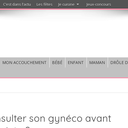
C’est dans l’actu
Les fêtes
Je cuisine
Jeux-concours
MON ACCOUCHEMENT
BÉBÉ
ENFANT
MAMAN
DRÔLE D
onsulter son gynéco avant