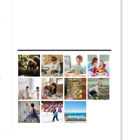
MES DIY
s