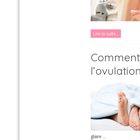
Lire la suite...
Comment r
l’ovulatio
glaire ...