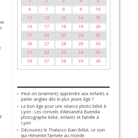
1
2
3
4
5
6
7
8
9
10
11
12
13
14
15
is
16
17
18
19
20
?
21
22
23
24
25
26
27
28
29
30
é
31
32
33
34
35
36
37
38
39
40
LES + RÉCENTS
Peut-on (vraiment) apprendre aux enfants à
parler anglais dès le plus jeune âge ?
Le bon âge pour une séance photo bébé à
Lyon : Les conseils d’Alexandra Buendia
t
photographe bébé, enfants et famille à
Lyon
Découvrez le Thalasso Bain Bébé, ce soin
qui réinvente l’arrivée au monde