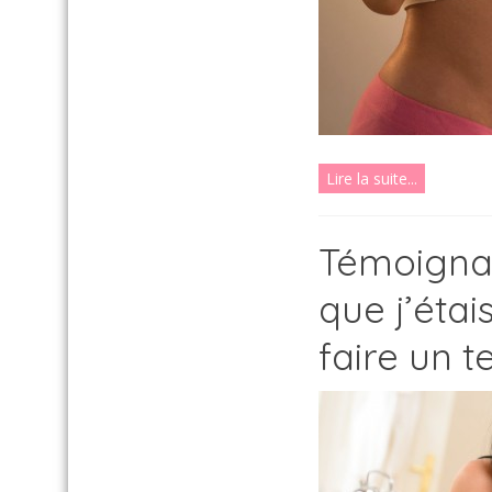
Lire la suite...
Témoignag
que j’éta
faire un t