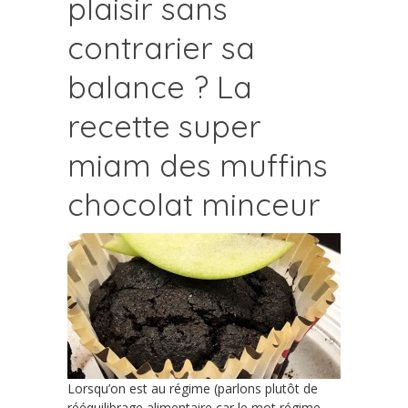
plaisir sans
contrarier sa
balance ? La
recette super
miam des muffins
chocolat minceur
Lorsqu’on est au régime (parlons plutôt de
rééquilibrage alimentaire car le mot régime