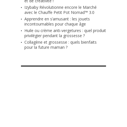
et de créativité !
Izybaby Révolutionne encore le Marché
avec le Chauffe Petit Pot Nomad™ 3.0
Apprendre en s’amusant : les jouets
incontournables pour chaque âge
Huile ou crème anti-vergetures : quel produit
privilégier pendant la grossesse ?
Collagène et grossesse : quels bienfaits
pour la future maman ?
RETROUVE-NOUS SUR FACEBOOK