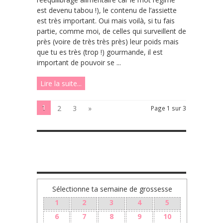
est devenu tabou !), le contenu de l’assiette
est très important. Oui mais voilà, si tu fais
partie, comme moi, de celles qui surveillent de
près (voire de très très près) leur poids mais
que tu es très (trop !) gourmande, il est
important de pouvoir se ...
Lire la suite...
1
2
3
»
Page 1 sur 3
TA GROSSESSE SEMAINE PAR SEMAINE
Sélectionne ta semaine de grossesse
1
2
3
4
5
6
7
8
9
10