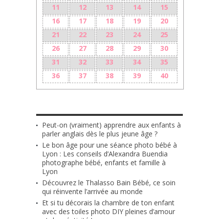
11
12
13
14
15
16
17
18
19
20
21
22
23
24
25
26
27
28
29
30
31
32
33
34
35
36
37
38
39
40
LES + RÉCENTS
Peut-on (vraiment) apprendre aux enfants à
parler anglais dès le plus jeune âge ?
Le bon âge pour une séance photo bébé à
Lyon : Les conseils d’Alexandra Buendia
photographe bébé, enfants et famille à
Lyon
Découvrez le Thalasso Bain Bébé, ce soin
qui réinvente l’arrivée au monde
Et si tu décorais la chambre de ton enfant
avec des toiles photo DIY pleines d’amour