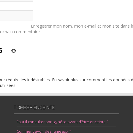
Enregistrer mon nom, mon e-mail et mon site dans l
rochain commentaire.
our réduire les indésirables.
En savoir plus sur comment les données 
tilisées
.
TOMBER ENCEINTE
Faut il consulter son gynéco avant d’être enceinte ?
Comment avoir des jumeaux ?