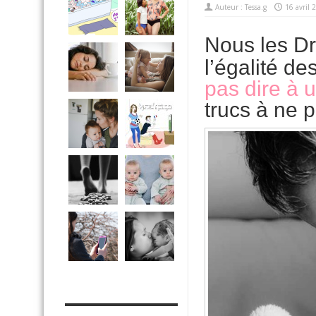
Auteur :
Tessa.g
16 avril 
Nous les Dr
l’égalité d
pas dire à
trucs à ne 
MES OUTILS PRATIQUES