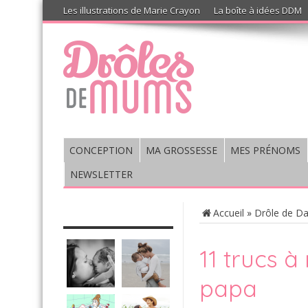
Les illustrations de Marie Crayon
La boîte à idées DDM
CONCEPTION
MA GROSSESSE
MES PRÉNOMS
NEWSLETTER
CHRONIQUE : VIS MA VIE DE
Accueil
»
Drôle de D
MUM’S
11 trucs à
papa