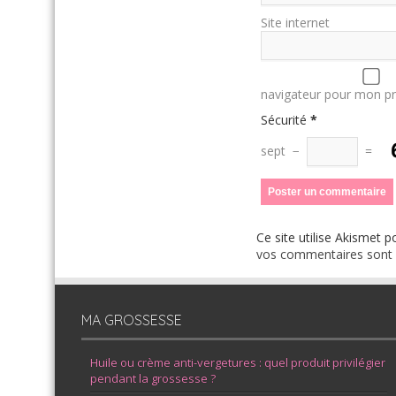
Site internet
navigateur pour mon p
Sécurité
*
sept
−
=
Ce site utilise Akismet p
vos commentaires sont u
MA GROSSESSE
Huile ou crème anti-vergetures : quel produit privilégier
pendant la grossesse ?