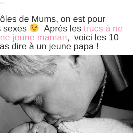
2016
ôles de Mums, on est pour
es sexes
Après les
trucs à ne
 une jeune maman
, voici les 10
pas dire à un jeune papa !