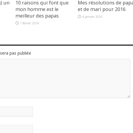
) un
10 raisons qui font que
Mes résolutions de pap
mon homme est le
et de mari pour 2016
meilleur des papas
4 janvier 2016
1 février 2016
sera pas publiée