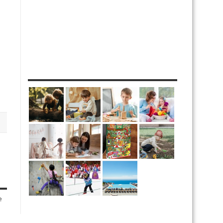
MES DIY
e