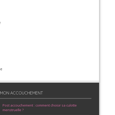
e
de
MON ACCOUCHEMENT
Post accouchement : comment choisir sa culotte
menstruelle ?