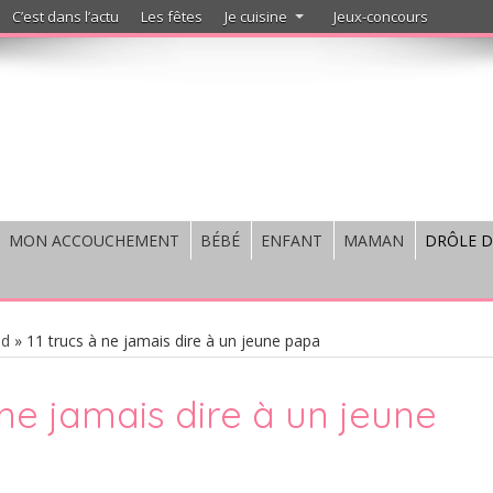
C’est dans l’actu
Les fêtes
Je cuisine
Jeux-concours
MON ACCOUCHEMENT
BÉBÉ
ENFANT
MAMAN
DRÔLE D
ad
»
11 trucs à ne jamais dire à un jeune papa
 ne jamais dire à un jeune