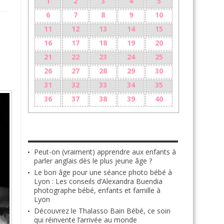
1
2
3
4
5
6
7
8
9
10
11
12
13
14
15
16
17
18
19
20
21
22
23
24
25
26
27
28
29
30
31
32
33
34
35
36
37
38
39
40
LES + RÉCENTS
Peut-on (vraiment) apprendre aux enfants à
parler anglais dès le plus jeune âge ?
Le bon âge pour une séance photo bébé à
Lyon : Les conseils d’Alexandra Buendia
photographe bébé, enfants et famille à
Lyon
Découvrez le Thalasso Bain Bébé, ce soin
qui réinvente l’arrivée au monde