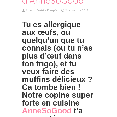
d’AnneSoGood
Auteur :
Béatrice Knoepfler
24 novembre 2013
Tu es allergique
aux œufs, ou
quelqu’un que tu
connais (ou tu n’as
plus d’œuf dans
ton frigo), et tu
veux faire des
muffins délicieux ?
Ca tombe bien !
Notre copine super
forte en cuisine
AnneSoGood
t’a