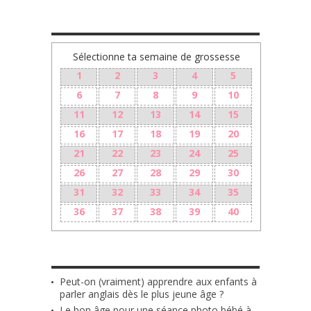
TA GROSSESSE SEMAINE PAR SEMAINE
Sélectionne ta semaine de grossesse
1
2
3
4
5
6
7
8
9
10
11
12
13
14
15
16
17
18
19
20
21
22
23
24
25
26
27
28
29
30
31
32
33
34
35
36
37
38
39
40
LES + RÉCENTS
Peut-on (vraiment) apprendre aux enfants à
parler anglais dès le plus jeune âge ?
Le bon âge pour une séance photo bébé à