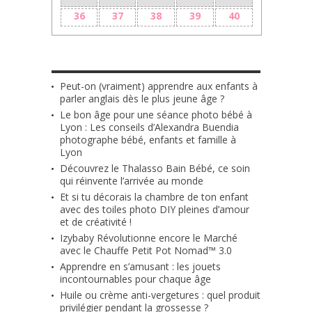
36
37
38
39
40
LES + RÉCENTS
Peut-on (vraiment) apprendre aux enfants à
parler anglais dès le plus jeune âge ?
Le bon âge pour une séance photo bébé à
Lyon : Les conseils d’Alexandra Buendia
photographe bébé, enfants et famille à
Lyon
Découvrez le Thalasso Bain Bébé, ce soin
qui réinvente l’arrivée au monde
Et si tu décorais la chambre de ton enfant
avec des toiles photo DIY pleines d’amour
et de créativité !
Izybaby Révolutionne encore le Marché
avec le Chauffe Petit Pot Nomad™ 3.0
Apprendre en s’amusant : les jouets
incontournables pour chaque âge
Huile ou crème anti-vergetures : quel produit
privilégier pendant la grossesse ?