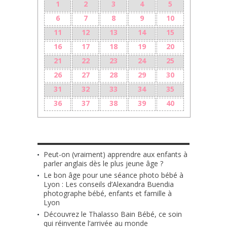
1
2
3
4
5
6
7
8
9
10
11
12
13
14
15
16
17
18
19
20
21
22
23
24
25
26
27
28
29
30
31
32
33
34
35
36
37
38
39
40
LES + RÉCENTS
Peut-on (vraiment) apprendre aux enfants à
parler anglais dès le plus jeune âge ?
Le bon âge pour une séance photo bébé à
Lyon : Les conseils d’Alexandra Buendia
photographe bébé, enfants et famille à
Lyon
Découvrez le Thalasso Bain Bébé, ce soin
qui réinvente l’arrivée au monde