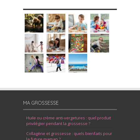
MES DIY
MA GROSSESSE
Huile ou crème anti-vergetures : quel produit
privilégier pendant la grossesse ?
Collagène et grossesse : quels bienfaits pour
la future maman ?