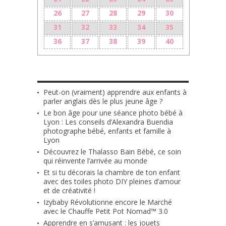
26
27
28
29
30
31
32
33
34
35
36
37
38
39
40
LES + RÉCENTS
Peut-on (vraiment) apprendre aux enfants à
parler anglais dès le plus jeune âge ?
Le bon âge pour une séance photo bébé à
Lyon : Les conseils d’Alexandra Buendia
photographe bébé, enfants et famille à
Lyon
Découvrez le Thalasso Bain Bébé, ce soin
qui réinvente l’arrivée au monde
Et si tu décorais la chambre de ton enfant
avec des toiles photo DIY pleines d’amour
et de créativité !
Izybaby Révolutionne encore le Marché
avec le Chauffe Petit Pot Nomad™ 3.0
Apprendre en s’amusant : les jouets