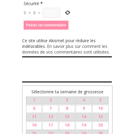
Sécurité
*
9
×
8
=
Ce site utilise Akismet pour réduire les
indésirables.
En savoir plus sur comment les
données de vos commentaires sont utilisées
.
TA GROSSESSE SEMAINE PAR SEMAINE
Sélectionne ta semaine de grossesse
1
2
3
4
5
6
7
8
9
10
11
12
13
14
15
16
17
18
19
20
21
22
23
24
25