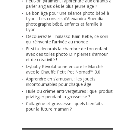
Peut-on (vraiment) apprendre aux enfants à
parler anglais dès le plus jeune âge ?
Le bon âge pour une séance photo bébé à
Lyon : Les conseils d’Alexandra Buendia
photographe bébé, enfants et famille à
Lyon
Découvrez le Thalasso Bain Bébé, ce soin
qui réinvente l’arrivée au monde
Et si tu décorais la chambre de ton enfant
avec des toiles photo DIY pleines d’amour
et de créativité !
Izybaby Révolutionne encore le Marché
avec le Chauffe Petit Pot Nomad™ 3.0
Apprendre en s’amusant : les jouets
incontournables pour chaque âge
Huile ou crème anti-vergetures : quel produit
privilégier pendant la grossesse ?
Collagène et grossesse : quels bienfaits
pour la future maman ?
RETROUVE-NOUS SUR FACEBOOK