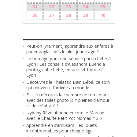
31
32
33
34
35
36
37
38
39
40
LES + RÉCENTS
Peut-on (vraiment) apprendre aux enfants à
parler anglais dès le plus jeune âge ?
Le bon âge pour une séance photo bébé à
Lyon : Les conseils d’Alexandra Buendia
photographe bébé, enfants et famille à
Lyon
Découvrez le Thalasso Bain Bébé, ce soin
qui réinvente l’arrivée au monde
Et si tu décorais la chambre de ton enfant
avec des toiles photo DIY pleines d’amour
et de créativité !
Izybaby Révolutionne encore le Marché
avec le Chauffe Petit Pot Nomad™ 3.0
Apprendre en s’amusant : les jouets
incontournables pour chaque âge