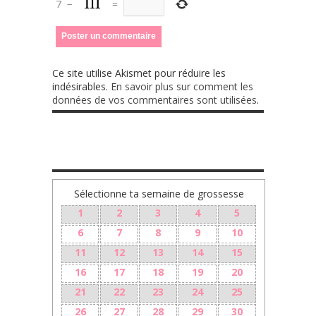
7
−
=
Ce site utilise Akismet pour réduire les
indésirables.
En savoir plus sur comment les
données de vos commentaires sont utilisées
.
TA GROSSESSE SEMAINE PAR SEMAINE
Sélectionne ta semaine de grossesse
1
2
3
4
5
6
7
8
9
10
11
12
13
14
15
16
17
18
19
20
21
22
23
24
25
26
27
28
29
30