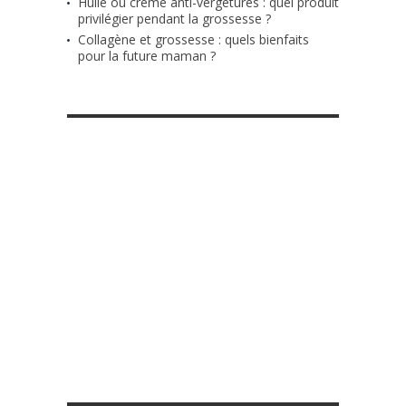
Huile ou crème anti-vergetures : quel produit
privilégier pendant la grossesse ?
Collagène et grossesse : quels bienfaits
pour la future maman ?
RETROUVE-NOUS SUR FACEBOOK
MES DIY