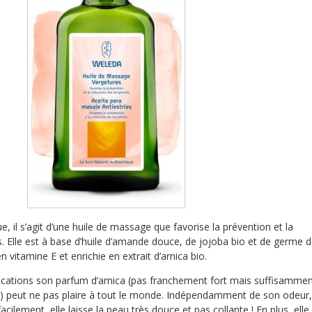
 il s’agit d’une huile de massage que favorise la prévention et la
. Elle est à base d’huile d’amande douce, de jojoba bio et de germe 
n vitamine E et enrichie en extrait d’arnica bio.
ications son parfum d’arnica (pas franchement fort mais suffisamme
) peut ne pas plaire à tout le monde. Indépendamment de son odeur,
facilement, elle laisse la peau très douce et pas collante ! En plus, elle