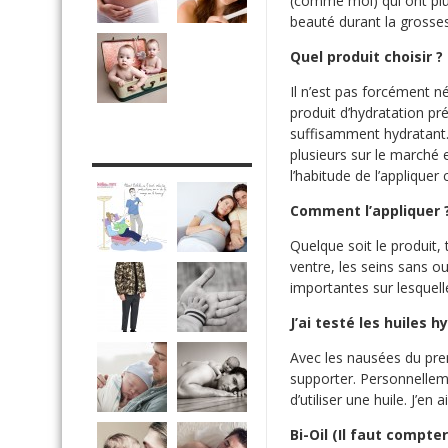
(comme moi) qui ont plut
beauté durant la grosse
Quel produit choisir ?
Il n’est pas forcément n
produit d’hydratation préf
suffisamment hydratant…)
DRÔLE DE DAD
plusieurs sur le marché e
l’habitude de l’applique
Comment l’appliquer 
Quelque soit le produit, 
ventre, les seins sans ou
importantes sur lesquelle
J’ai testé les huiles 
Avec les nausées du premi
supporter. Personnellemen
d’utiliser une huile. J’e
Bi-Oil (Il faut compte