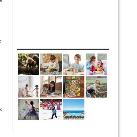
el
e
MES DIY
is