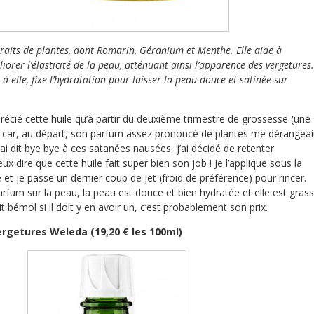
raits de plantes, dont Romarin, Géranium et Menthe. Elle aide à
liorer l’élasticité de la peau, atténuant ainsi l’apparence des vergetures.
à elle, fixe l’hydratation pour laisser la peau douce et satinée sur
précié cette huile qu’à partir du deuxième trimestre de grossesse (une
s) car, au départ, son parfum assez prononcé de plantes me dérangeai
ai dit bye bye à ces satanées nausées, j’ai décidé de retenter
eux dire que cette huile fait super bien son job ! Je l’applique sous la
t je passe un dernier coup de jet (froid de préférence) pour rincer.
parfum sur la peau, la peau est douce et bien hydratée et elle est gras
tit bémol si il doit y en avoir un, c’est probablement son prix.
rgetures Weleda (19,20 € les 100ml)