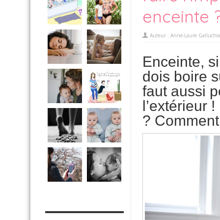
enceinte 
Auteur :
Anne-Laure Gallucho
Enceinte, s
dois boire 
faut aussi 
l’extérieur 
? Comment et
MES OUTILS PRATIQUES