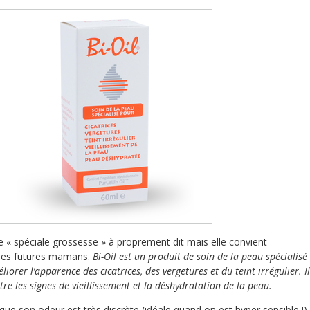
ile « spéciale grossesse » à proprement dit mais elle convient
 des futures mamans.
Bi-Oil est un produit de soin de la peau spécialisé 
orer l’apparence des cicatrices, des vergetures et du teint irrégulier. Il
ntre les signes de vieillissement et la déshydratation de la peau.
que son odeur est très discrète (idéale quand on est hyper sensible !),