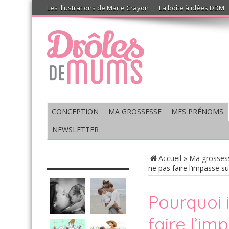
Les illustrations de Marie Crayon
La boîte à idées DDM
CONCEPTION
MA GROSSESSE
MES PRÉNOMS
NEWSLETTER
CHRONIQUE : VIS MA VIE DE
Accueil
»
Ma grosses
MUM’S
ne pas faire l’impasse su
Pourquoi 
faire l’im