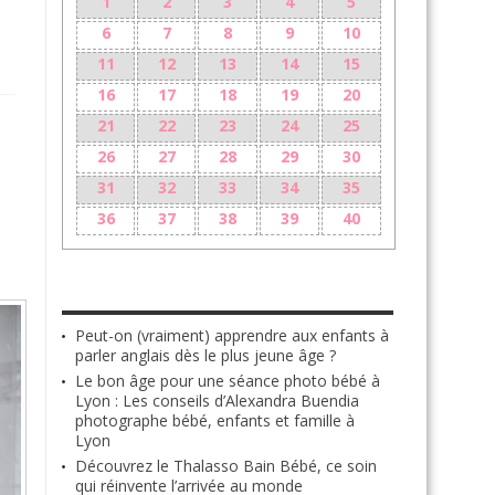
1
2
3
4
5
6
7
8
9
10
11
12
13
14
15
16
17
18
19
20
21
22
23
24
25
26
27
28
29
30
31
32
33
34
35
36
37
38
39
40
LES + RÉCENTS
Peut-on (vraiment) apprendre aux enfants à
parler anglais dès le plus jeune âge ?
Le bon âge pour une séance photo bébé à
Lyon : Les conseils d’Alexandra Buendia
photographe bébé, enfants et famille à
Lyon
Découvrez le Thalasso Bain Bébé, ce soin
qui réinvente l’arrivée au monde