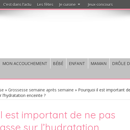
C’est dans l’actu
Les fêtes
Je cuisine
Jeux-concours
MON ACCOUCHEMENT
BÉBÉ
ENFANT
MAMAN
DRÔLE D
se
»
Grossesse semaine après semaine
»
Pourquoi il est important d
r l’hydratation enceinte ?
il est important de ne pas
passe sur l’hydratation