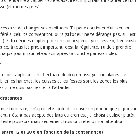
ôt tendance à zapper cette étape, il est important d’instaurer ce ritu
sse (et même après).
écessaire de changer ses habitudes. Tu peux continuer d’utiliser ton
éré si celui te convient toujours (si l’odeur ne te dérange pas, si il est
. Si tu décides d’opter pour un soin « spécial grossesse », il en exist
t ce, à tous les prix. L’important, c’est la régularité. Tu dois prendre
r chaque jour (matin et/ou soir après ta douche par exemple).
?
tu dois l’appliquer en effectuant de doux massages circulaires. Le
blier les hanches, les cuisses et les fesses sont les zones les plus
s tu ne dois pas hésiter à t’attarder.
hydratantes
er trimestre, il n’a pas été facile de trouver un produit que je pouva
t, n’étant pas adepte des laits ou crèmes, j’ai choisi d’utiliser plutôt
n ai testé plusieurs mais seulement trois ont retenu mon attention.
r entre 12 et 20 € en fonction de la contenance)