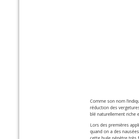
Comme son nom l’indique,
réduction des vergetures
blé naturellement riche e
Lors des premières appl
quand on a des nausées
cette huile pénètre très 