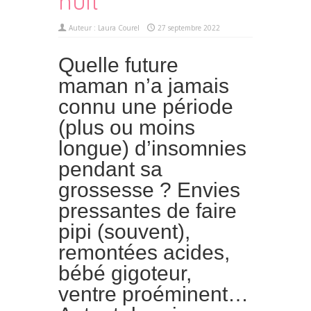
nuit
Auteur :
Laura Courel
27 septembre 2022
Quelle future
maman n’a jamais
connu une période
(plus ou moins
longue) d’insomnies
pendant sa
grossesse ? Envies
pressantes de faire
pipi (souvent),
remontées acides,
bébé gigoteur,
ventre proéminent…