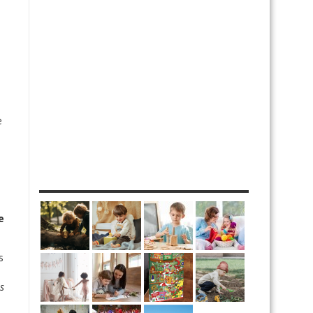
e
e
s
MES DIY
e
s
s