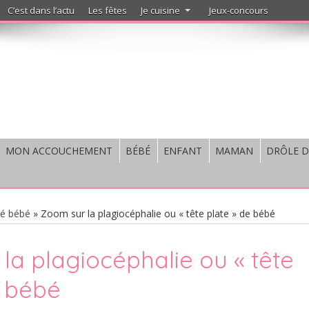
C’est dans l’actu
Les fêtes
Je cuisine
Jeux-concours
MON ACCOUCHEMENT
BÉBÉ
ENFANT
MAMAN
DRÔLE D
té bébé
»
Zoom sur la plagiocéphalie ou « tête plate » de bébé
la plagiocéphalie ou « tête
e bébé