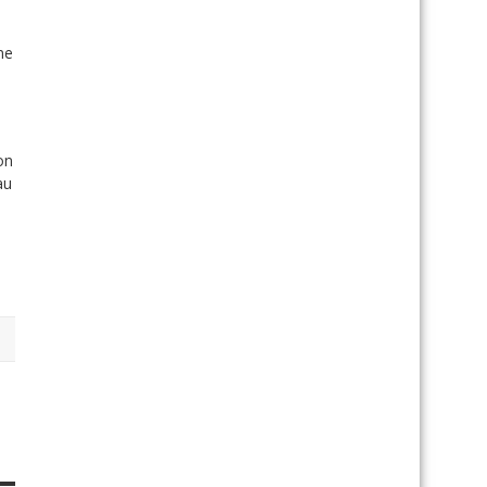
me
on
au