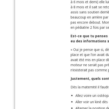
à 6 mois et demi) elle l
à 8 mois et il sait se re
assis sans soutien derri
beaucoup en arrière par
pas encore debout. Mon f
en pédiatrie 2 fois par s
Est-ce que tu penses q
eu des informations 
« Oui je pense que si, d
place et que l’on avait d
avait été mis en place d
moteur ne serait pas prés
n’existerait pas comme 
Justement, quels sont
Dès la maternité il faudra
Allez voire un ostéop
Aller voir un kiné dès
Alterner la position d