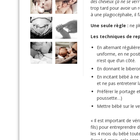
des cheveux ça ne se verr
trop tard pour avoir un 
à une plagiocéphalie, il f
Une seule règle :
ne pl
Les techniques de re
En alternant régulièr
uniforme, en ne posit
n’est que d’un côté.
En donnant le bibero
En incitant bébé à ne
et ne pas entretenir 
Préférer le portage et
poussette…)
Mettre bébé sur le ven
« Il est important de vér
fils) pour entreprendre d
les 4 mois du bébé tout