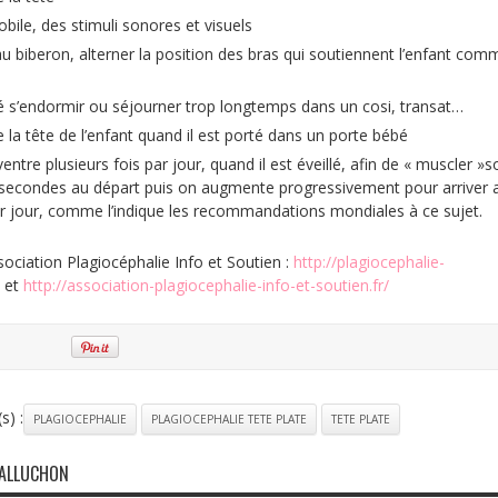
obile, des stimuli sonores et visuels
i au biberon, alterner la position des bras qui soutiennent l’enfant com
bé s’endormir ou séjourner trop longtemps dans un cosi, transat…
e la tête de l’enfant quand il est porté dans un porte bébé
ventre plusieurs fois par jour, quand il est éveillé, afin de « muscler »s
0 secondes au départ puis on augmente progressivement pour arriver 
jour, comme l’indique les recommandations mondiales à ce sujet.
ssociation Plagiocéphalie Info et Soutien :
http://plagiocephalie-
et
http://association-plagiocephalie-info-et-soutien.fr/
s) :
PLAGIOCEPHALIE
PLAGIOCEPHALIE TETE PLATE
TETE PLATE
GALLUCHON