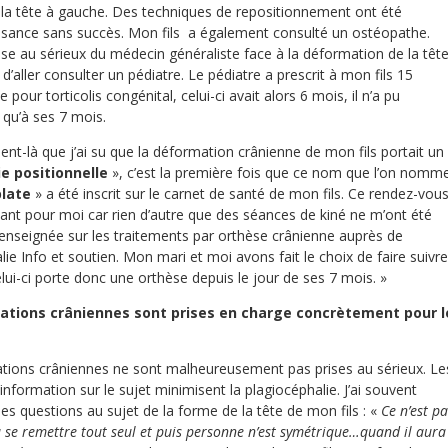
r la tête à gauche. Des techniques de repositionnement ont été
issance sans succès. Mon fils a également consulté un ostéopathe.
se au sérieux du médecin généraliste face à la déformation de la têt
d’aller consulter un pédiatre. Le pédiatre a prescrit à mon fils 15
pour torticolis congénital, celui-ci avait alors 6 mois, il n’a pu
qu’à ses 7 mois.
ent-là que j’ai su que la déformation crânienne de mon fils portait un
ie positionnelle
», c’est la première fois que ce nom que l’on nomm
late
» a été inscrit sur le carnet de santé de mon fils. Ce rendez-vou
ant pour moi car rien d’autre que des séances de kiné ne m’ont été
enseignée sur les traitements par orthèse crânienne auprès de
lie Info et soutien. Mon mari et moi avons fait le choix de faire suivre
elui-ci porte donc une orthèse depuis le jour de ses 7 mois. »
ions crâniennes sont prises en charge concrètement pour l
tions crâniennes ne sont malheureusement pas prises au sérieux. Le
formation sur le sujet minimisent la plagiocéphalie. J’ai souvent
 questions au sujet de la forme de la tête de mon fils : «
Ce n’est pa
va se remettre tout seul et puis personne n’est symétrique…quand il aura