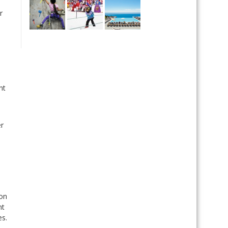
r
nt
er
mon
nt
es.