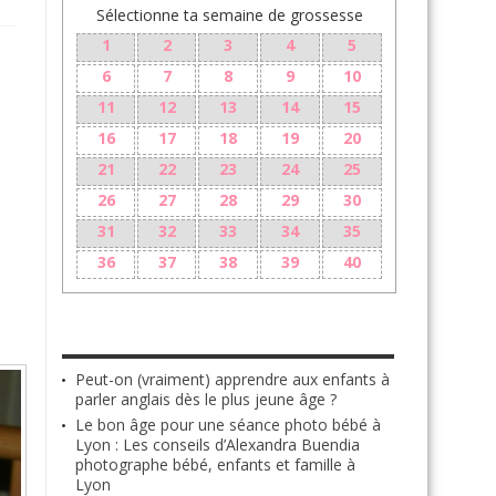
Sélectionne ta semaine de grossesse
1
2
3
4
5
6
7
8
9
10
11
12
13
14
15
16
17
18
19
20
21
22
23
24
25
26
27
28
29
30
31
32
33
34
35
36
37
38
39
40
LES + RÉCENTS
Peut-on (vraiment) apprendre aux enfants à
parler anglais dès le plus jeune âge ?
Le bon âge pour une séance photo bébé à
Lyon : Les conseils d’Alexandra Buendia
photographe bébé, enfants et famille à
Lyon