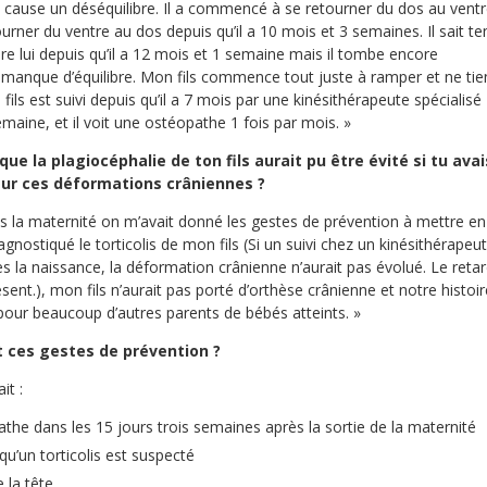
ui cause un déséquilibre. Il a commencé à se retourner du dos au vent
tourner du ventre au dos depuis qu’il a 10 mois et 3 semaines. Il sait ten
ère lui depuis qu’il a 12 mois et 1 semaine mais il tombe encore
 manque d’équilibre. Mon fils commence tout juste à ramper et ne tie
ils est suivi depuis qu’il a 7 mois par une kinésithérapeute spécialisé
emaine, et il voit une ostéopathe 1 fois par mois. »
ue la plagiocéphalie de ton fils aurait pu être évité si tu avai
sur ces déformations crâniennes ?
ès la maternité on m’avait donné les gestes de prévention à mettre en
iagnostiqué le torticolis de mon fils (Si un suivi chez un kinésithérapeu
ès la naissance, la déformation crânienne n’aurait pas évolué. Le reta
ent.), mon fils n’aurait pas porté d’orthèse crânienne et notre histoir
pour beaucoup d’autres parents de bébés atteints. »
 ces gestes de prévention ?
it :
athe dans les 15 jours trois semaines après la sortie de la maternité
 qu’un torticolis est suspecté
e la tête