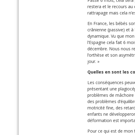
Passé 6 mois, cela sera
restera et le recours au
rattrapage mais cela n’e
En France, les bébés son
crânienne (passive) et à
dynamique. Vu que mon fi
l’Espagne cela fait 6 moi
décembre. Nous nous ren
l’orthèse et son asymét
jour. »
Quelles en sont les 
Les conséquences peuve
présentant une plagiocé
problèmes de mâchoire do
des problèmes d’équilib
motricité fine, des reta
enfants ne développeront
déformation est importan
Pour ce qui est de mon f