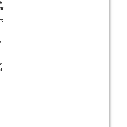
re
ir
nt
s
te
rd
e