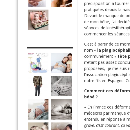
prédisposition à tourne
pratiquées depuis la na
Devant le manque de pri
de mon bébé, j’ai décidé 
séances de kinésithérapie 
commencer les séances 
DRÔLE DE DAD
C’est à partir de ce mom
nom «
la plagiocéphal
communément «
tête p
n’étant pas assez conclu
proposées, je me suis r
l’association plagiocépha
notre fils en Espagne. C
Comment ces déformat
bébé ?
« En France ces déforma
médecins par manque d’in
entendu en réponse à mes
grave, c’est courant, ça 