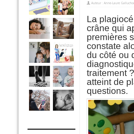
Auteur :
Anne-Laure Gallucho
La plagiocé
crâne qui a
premières s
constate al
du côté ou 
diagnostiqu
traitement 
atteint de 
questions.
MES OUTILS PRATIQUES