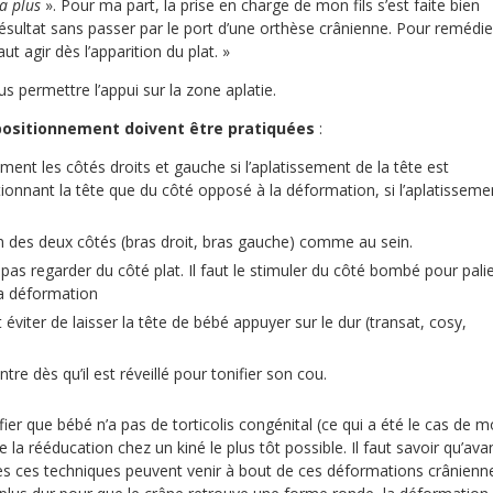
a plus
». Pour ma part, la prise en charge de mon fils s’est faite bien
résultat sans passer par le port d’une orthèse crânienne. Pour remédie
aut agir dès l’apparition du plat. »
us permettre l’appui sur la zone aplatie.
positionnement doivent être pratiquées
:
ement les côtés droits et gauche si l’aplatissement de la tête est
ionnant la tête que du côté opposé à la déformation, si l’aplatisseme
n des deux côtés (bras droit, bras gauche) comme au sein.
 pas regarder du côté plat. Il faut le stimuler du côté bombé pour pali
la déformation
 éviter de laisser la tête de bébé appuyer sur le dur (transat, cosy,
tre dès qu’il est réveillé pour tonifier son cou.
ifier que bébé n’a pas de torticolis congénital (ce qui a été le cas de 
e la rééducation chez un kiné le plus tôt possible. Il faut savoir qu’ava
es ces techniques peuvent venir à bout de ces déformations crânienn