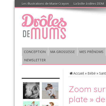
Les illustrations de Marie Crayon
La boîte à idées DDM
CONCEPTION
MA GROSSESSE
MES PRÉNOMS
NEWSLETTER
CHRONIQUE : VIS MA VIE DE
Accueil
»
Bébé
»
San
MUM’S
Zoom sur 
plate » d