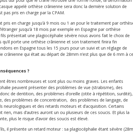
 plus dur pour que le crâne retrouve une forme ronde, la déformation
 casque appelé orthèse crânienne sera donc la dernière solution de
st pas pris en charge par la CPAM.
t pris en charge jusqu’à 9 mois ou 1 an pour le traitement par orthès
 l’étranger jusqu’à 18 mois par exemple en Espagne par orthèse
ls présentait une plagiocéphalie sévère nous avons fait le choix de
s qu’il porte une orthèse crânienne et son traitement finira fin
dons en Espagne tous les 15 jours pour un suivi et un réglage de
rie crânienne qui était au départ de 28mm n’est plus que de 6 mm à c
conséquences ?
nt êtres nombreuses et sont plus ou moins graves. Les enfants
phalie peuvent présenter des problèmes de vue (strabisme), des
nc de dentition, des problèmes d’oreille (otite à répétition, surdité),
re, des problèmes de concentration, des problèmes de langage, de
rds neurologiques et des retards moteurs et d’acquisition. Certains
 rien, mais d’autres auront un ou plusieurs de ces soucis. Et plus la
te, plus le risque d’avoir des soucis est élevé.
ils, il présente un retard moteur : sa plagiocéphalie étant sévère (2