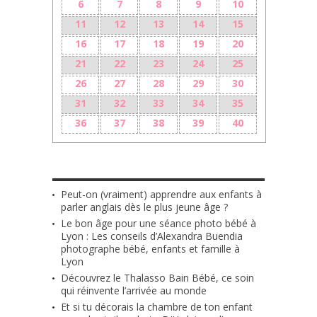
6
7
8
9
10
11
12
13
14
15
16
17
18
19
20
21
22
23
24
25
26
27
28
29
30
31
32
33
34
35
36
37
38
39
40
LES + RÉCENTS
Peut-on (vraiment) apprendre aux enfants à
parler anglais dès le plus jeune âge ?
Le bon âge pour une séance photo bébé à
Lyon : Les conseils d’Alexandra Buendia
photographe bébé, enfants et famille à
Lyon
Découvrez le Thalasso Bain Bébé, ce soin
qui réinvente l’arrivée au monde
Et si tu décorais la chambre de ton enfant