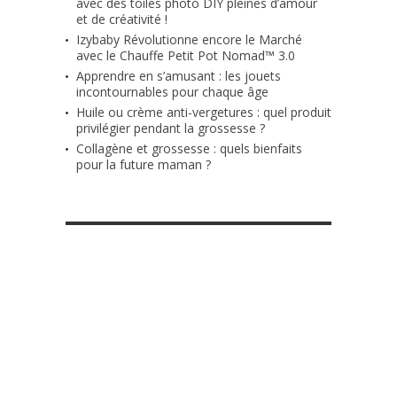
avec des toiles photo DIY pleines d’amour
et de créativité !
Izybaby Révolutionne encore le Marché
avec le Chauffe Petit Pot Nomad™ 3.0
Apprendre en s’amusant : les jouets
incontournables pour chaque âge
Huile ou crème anti-vergetures : quel produit
privilégier pendant la grossesse ?
Collagène et grossesse : quels bienfaits
pour la future maman ?
RETROUVE-NOUS SUR FACEBOOK