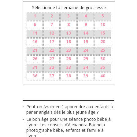
Sélectionne ta semaine de grossesse
1
2
3
4
5
6
7
8
9
10
11
12
13
14
15
16
17
18
19
20
21
22
23
24
25
26
27
28
29
30
31
32
33
34
35
36
37
38
39
40
LES + RÉCENTS
Peut-on (vraiment) apprendre aux enfants à
parler anglais dès le plus jeune âge ?
Le bon âge pour une séance photo bébé à
Lyon : Les conseils d’Alexandra Buendia
photographe bébé, enfants et famille à
Lyon