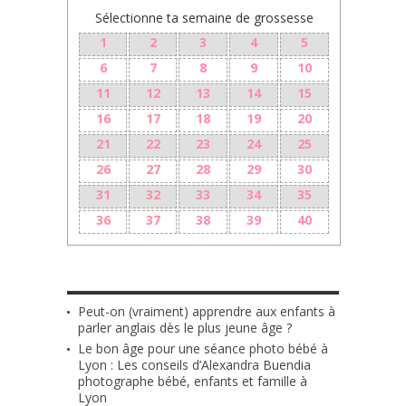
Sélectionne ta semaine de grossesse
1
2
3
4
5
6
7
8
9
10
11
12
13
14
15
16
17
18
19
20
21
22
23
24
25
26
27
28
29
30
31
32
33
34
35
36
37
38
39
40
LES + RÉCENTS
Peut-on (vraiment) apprendre aux enfants à
parler anglais dès le plus jeune âge ?
Le bon âge pour une séance photo bébé à
Lyon : Les conseils d’Alexandra Buendia
photographe bébé, enfants et famille à
Lyon