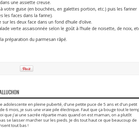
 dans une assiette creuse.
 votre guise (en bouchées, en galettes portion, etc.) puis les fariner
 les faces dans la farine).
e sur les deux face dans un fond d’huile d’olive.
ade verte assaisonnée selon le goût à l’huile de noisette, de noix, et
 la préparation du parmesan râpé.
GALLUCHON
adolescente en pleine puberté, d'une petite puce de 5 ans et d'un petit
6 mois, je suis une vraie pile électrique. Faut que ça bouge tout le tem
moi que j'ai une sacrée répartie mais quand on est maman, on a plutôt
 pas se laisser marcher sur les pieds. Je dis tout haut ce que beaucoup de
ent tout bas !