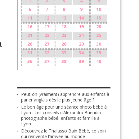
1
2
3
4
5
6
7
8
9
10
n
11
12
13
14
15
16
17
18
19
20
21
22
23
24
25
a
26
27
28
29
30
31
32
33
34
35
36
37
38
39
40
LES + RÉCENTS
Peut-on (vraiment) apprendre aux enfants à
parler anglais dès le plus jeune âge ?
Le bon âge pour une séance photo bébé à
Lyon : Les conseils d’Alexandra Buendia
photographe bébé, enfants et famille à
Lyon
Découvrez le Thalasso Bain Bébé, ce soin
qui réinvente l’arrivée au monde