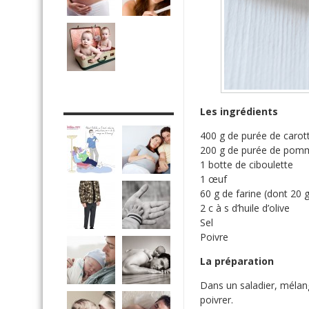
DRÔLE DE DAD
Les ingrédients
400 g de purée de carot
200 g de purée de pomm
1 botte de ciboulette
1 œuf
60 g de farine (dont 20 g
2 c à s d’huile d’olive
Sel
Poivre
La préparation
Dans un saladier, mélange
poivrer.