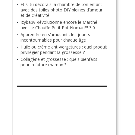
Et si tu décorais la chambre de ton enfant
avec des toiles photo DIY pleines d’amour
et de créativité !
Izybaby Révolutionne encore le Marché
avec le Chauffe Petit Pot Nomad™ 3.0
Apprendre en s’amusant : les jouets
incontournables pour chaque âge
Huile ou crème anti-vergetures : quel produit
privilégier pendant la grossesse ?
Collagène et grossesse : quels bienfaits
pour la future maman ?
RETROUVE-NOUS SUR FACEBOOK