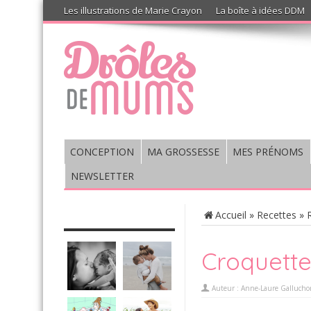
Les illustrations de Marie Crayon
La boîte à idées DDM
CONCEPTION
MA GROSSESSE
MES PRÉNOMS
NEWSLETTER
CHRONIQUE : VIS MA VIE DE
Accueil
»
Recettes
»
MUM’S
Croquette
Auteur :
Anne-Laure Gallucho