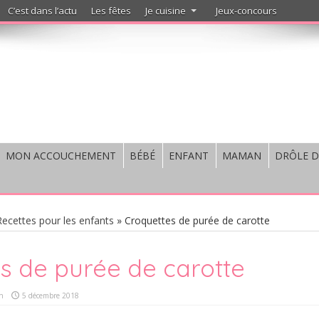
C’est dans l’actu
Les fêtes
Je cuisine
Jeux-concours
MON ACCOUCHEMENT
BÉBÉ
ENFANT
MAMAN
DRÔLE D
Recettes pour les enfants
»
Croquettes de purée de carotte
s de purée de carotte
n
5 décembre 2018