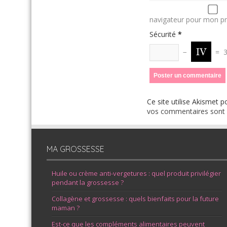
navigateur pour mon p
Sécurité
*
−
=
Ce site utilise Akismet p
vos commentaires sont u
MA GROSSESSE
Huile ou crème anti-vergetures : quel produit privilégier
pendant la grossesse ?
Collagène et grossesse : quels bienfaits pour la future
maman ?
Est-ce que les compléments alimentaires peuvent