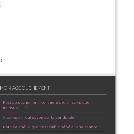
e
de
MON ACCOUCHEMENT
Post accouchement : comment choisir sa culotte
menstruelle ?
Vrai/Faux : Tout savoir sur la péridurale !
Nouveau né : A quoi ressemble bébé à la naissance ?