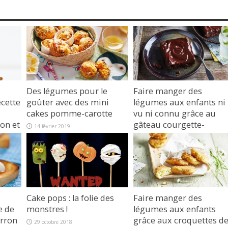
Des légumes pour le
Faire manger des
ecette
goûter avec des mini
légumes aux enfants ni
cakes pomme-carotte
vu ni connu grâce au
on et
gâteau courgette-
14 février 2019
chocolat
16 janvier 2019
Cake pops : la folie des
Faire manger des
e de
monstres !
légumes aux enfants
arron
grâce aux croquettes d
29 octobre 2018