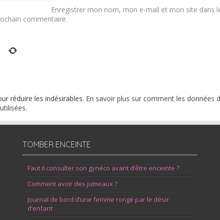
Enregistrer mon nom, mon e-mail et mon site dans l
rochain commentaire.
3
our réduire les indésirables.
En savoir plus sur comment les données 
tilisées
.
TOMBER ENCEINTE
Faut il consulter son gynéco avant d’être enceinte ?
Comment avoir des jumeaux ?
Journal de bord d’une femme rongé par le désir
d’enfant