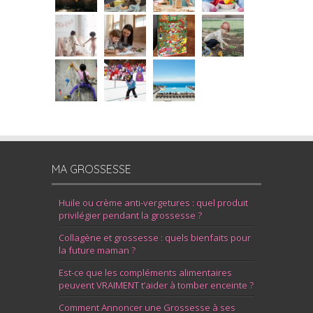
MA GROSSESSE
Huile ou crème anti-vergetures : quel produit
privilégier pendant la grossesse ?
Collagène et grossesse : quels bienfaits pour
la future maman ?
Est-ce que les compléments alimentaires
peuvent VRAIMENT t’aider à tomber enceinte ?
Comment Annoncer une Grossesse à ses