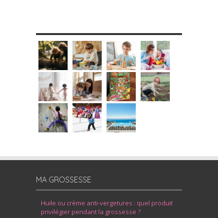
MES DIY
MA GROSSESSE
Huile ou crème anti-vergetures : quel produit
privilégier pendant la grossesse ?