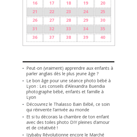
16
17
18
19
20
21
22
23
24
25
26
27
28
29
30
31
32
33
34
35
36
37
38
39
40
LES + RÉCENTS
Peut-on (vraiment) apprendre aux enfants à
parler anglais dès le plus jeune âge ?
Le bon âge pour une séance photo bébé à
Lyon : Les conseils d’Alexandra Buendia
photographe bébé, enfants et famille à
Lyon
Découvrez le Thalasso Bain Bébé, ce soin
qui réinvente l’arrivée au monde
Et si tu décorais la chambre de ton enfant
avec des toiles photo DIY pleines d’amour
et de créativité !
Izybaby Révolutionne encore le Marché