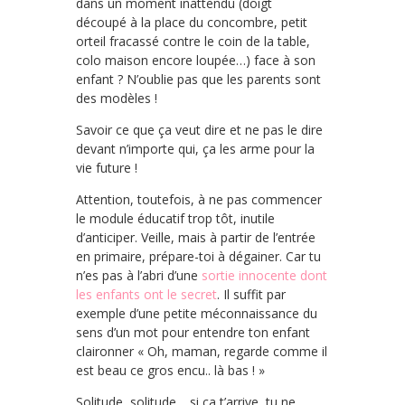
dans un moment inattendu (doigt
découpé à la place du concombre, petit
orteil fracassé contre le coin de la table,
colo maison encore loupée…) face à son
enfant ? N’oublie pas que les parents sont
des modèles !
Savoir ce que ça veut dire et ne pas le dire
devant n’importe qui, ça les arme pour la
vie future !
Attention, toutefois, à ne pas commencer
le module éducatif trop tôt, inutile
d’anticiper. Veille, mais à partir de l’entrée
en primaire, prépare-toi à dégainer. Car tu
n’es pas à l’abri d’une
sortie innocente dont
les enfants ont le secret
. Il suffit par
exemple d’une petite méconnaissance du
sens d’un mot pour entendre ton enfant
claironner « Oh, maman, regarde comme il
est beau ce gros encu.. là bas ! »
Solitude, solitude… si ça t’arrive, tu ne