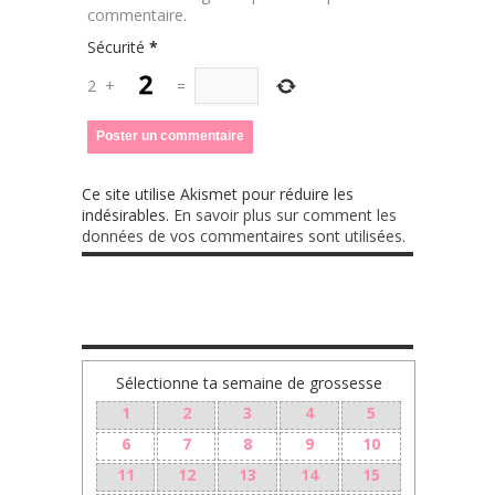
commentaire.
Sécurité
*
2
+
=
Ce site utilise Akismet pour réduire les
indésirables.
En savoir plus sur comment les
données de vos commentaires sont utilisées
.
TA GROSSESSE SEMAINE PAR SEMAINE
Sélectionne ta semaine de grossesse
1
2
3
4
5
6
7
8
9
10
11
12
13
14
15