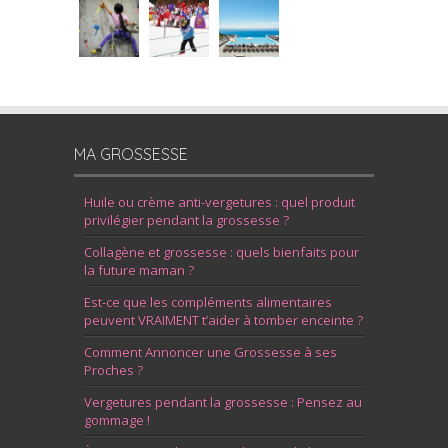
MA GROSSESSE
Huile ou crème anti-vergetures : quel produit
privilégier pendant la grossesse ?
Collagène et grossesse : quels bienfaits pour
la future maman ?
Est-ce que les compléments alimentaires
peuvent VRAIMENT t’aider à tomber enceinte ?
Comment Annoncer une Grossesse à ses
Proches ?
Vergetures pendant la grossesse : Pensez au
gommage !