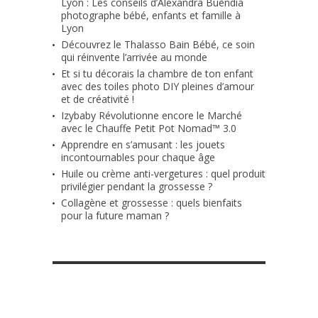
Lyon : Les conseils d’Alexandra Buendia
photographe bébé, enfants et famille à
Lyon
Découvrez le Thalasso Bain Bébé, ce soin
qui réinvente l’arrivée au monde
Et si tu décorais la chambre de ton enfant
avec des toiles photo DIY pleines d’amour
et de créativité !
Izybaby Révolutionne encore le Marché
avec le Chauffe Petit Pot Nomad™ 3.0
Apprendre en s’amusant : les jouets
incontournables pour chaque âge
Huile ou crème anti-vergetures : quel produit
privilégier pendant la grossesse ?
Collagène et grossesse : quels bienfaits
pour la future maman ?
RETROUVE-NOUS SUR FACEBOOK