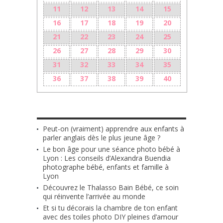
11
12
13
14
15
16
17
18
19
20
21
22
23
24
25
26
27
28
29
30
31
32
33
34
35
36
37
38
39
40
LES + RÉCENTS
Peut-on (vraiment) apprendre aux enfants à
parler anglais dès le plus jeune âge ?
Le bon âge pour une séance photo bébé à
Lyon : Les conseils d’Alexandra Buendia
photographe bébé, enfants et famille à
Lyon
Découvrez le Thalasso Bain Bébé, ce soin
qui réinvente l’arrivée au monde
Et si tu décorais la chambre de ton enfant
avec des toiles photo DIY pleines d’amour