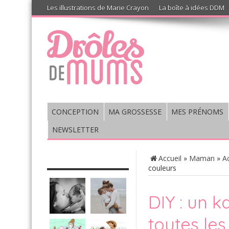
Les illustrations de Marie Crayon
La boîte à idées DDM
CONCEPTION
MA GROSSESSE
MES PRÉNOMS
NEWSLETTER
CHRONIQUE : VIS MA VIE DE
Accueil
»
Maman
»
A
MUM’S
couleurs
DIY : un 
toutes les