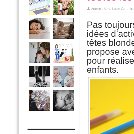
Auteur :
Anne-Laure Gallucho
Pas toujour
idées d’act
têtes blonde
propose a
pour réalis
enfants.
MES OUTILS PRATIQUES