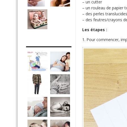
– un cutter
– un rouleau de papier to
– des perles translucide
– des feutres/crayons d
Les étapes :
1. Pour commencer, im
DRÔLE DE DAD