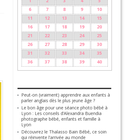
1
2
3
4
5
6
7
8
9
10
11
12
13
14
15
16
17
18
19
20
21
22
23
24
25
26
27
28
29
30
31
32
33
34
35
36
37
38
39
40
LES + RÉCENTS
Peut-on (vraiment) apprendre aux enfants à
parler anglais dès le plus jeune âge ?
Le bon âge pour une séance photo bébé à
Lyon : Les conseils d’Alexandra Buendia
photographe bébé, enfants et famille à
Lyon
Découvrez le Thalasso Bain Bébé, ce soin
qui réinvente l’arrivée au monde