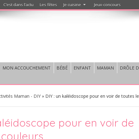
C’est dans l’actu
Les fêtes
Je cuisine
Jeux-concours
MON ACCOUCHEMENT
BÉBÉ
ENFANT
MAMAN
DRÔLE D
ctivités Maman - DIY
»
DIY : un kaléidoscope pour en voir de toutes l
kaléidoscope pour en voir de
 couleurs