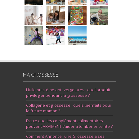
MA GROSSESSE
Huile ou crème anti-vergetures : quel produit
privilégier pendant la grossesse ?
Collagène et grossesse : quels bienfaits pour
la future maman ?
Est-ce que les compléments alimentaires
peuvent VRAIMENT t’aider à tomber enceinte ?
Comment Annoncer une Grossesse à ses