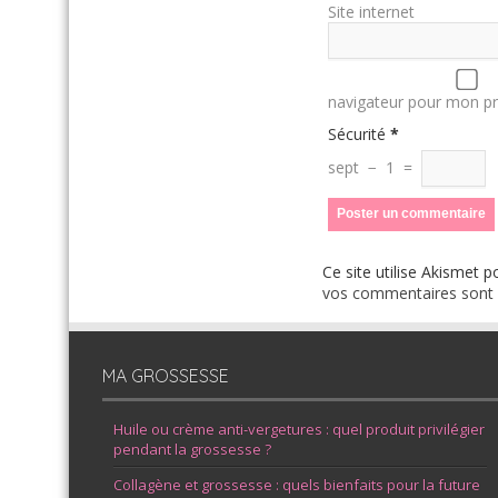
Site internet
navigateur pour mon p
Sécurité
*
sept
−
1
=
Ce site utilise Akismet p
vos commentaires sont u
MA GROSSESSE
Huile ou crème anti-vergetures : quel produit privilégier
pendant la grossesse ?
Collagène et grossesse : quels bienfaits pour la future