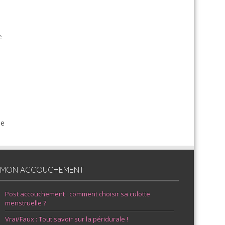
e
de
MON ACCOUCHEMENT
Post accouchement : comment choisir sa culotte
menstruelle ?
Vrai/Faux : Tout savoir sur la péridurale !