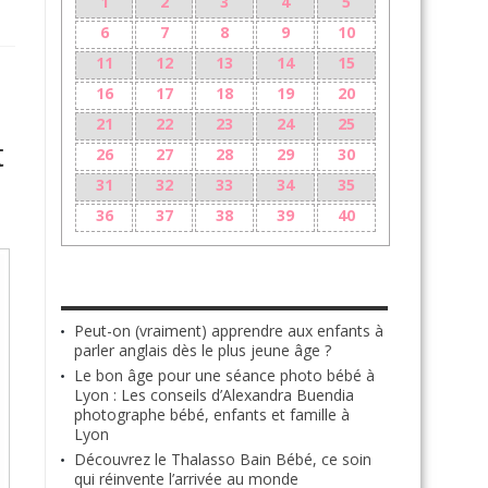
1
2
3
4
5
6
7
8
9
10
11
12
13
14
15
16
17
18
19
20
21
22
23
24
25
t
26
27
28
29
30
31
32
33
34
35
36
37
38
39
40
LES + RÉCENTS
Peut-on (vraiment) apprendre aux enfants à
parler anglais dès le plus jeune âge ?
Le bon âge pour une séance photo bébé à
Lyon : Les conseils d’Alexandra Buendia
photographe bébé, enfants et famille à
Lyon
Découvrez le Thalasso Bain Bébé, ce soin
qui réinvente l’arrivée au monde