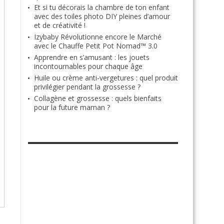
Et si tu décorais la chambre de ton enfant
avec des toiles photo DIY pleines d’amour
et de créativité !
Izybaby Révolutionne encore le Marché
avec le Chauffe Petit Pot Nomad™ 3.0
Apprendre en s’amusant : les jouets
incontournables pour chaque âge
Huile ou crème anti-vergetures : quel produit
privilégier pendant la grossesse ?
Collagène et grossesse : quels bienfaits
pour la future maman ?
RETROUVE-NOUS SUR FACEBOOK