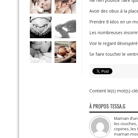
Ne rien pouvoir faire qua
Avoir des obus à la place
Prendre 8 kilos en un m
Les nombreuses insomn
Voir le regard désespér
Se faire toucher le ventr
Contient le(s) mot(s)-clé(
À PROPOS TESSA.G
Maman d’une 
les couches, 
copines, les 
maman mode