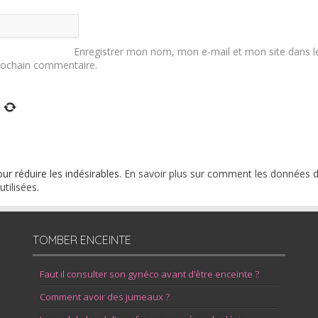
Enregistrer mon nom, mon e-mail et mon site dans l
rochain commentaire.
our réduire les indésirables.
En savoir plus sur comment les données 
tilisées
.
TOMBER ENCEINTE
Faut il consulter son gynéco avant d’être enceinte ?
Comment avoir des jumeaux ?