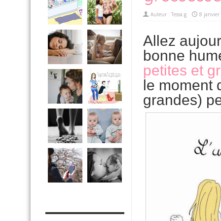
Auteur :
Tessa.g
8 janvier
Allez aujou
bonne hume
petites et 
le moment d
grandes) pe
MES OUTILS PRATIQUES