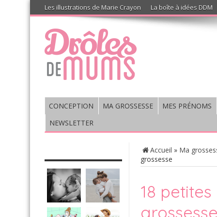
Les illustrations de Marie Crayon
La boîte à idées DDM
CONCEPTION
MA GROSSESSE
MES PRÉNOMS
NEWSLETTER
CHRONIQUE : VIS MA VIE DE
Accueil
»
Ma grosses
MUM’S
grossesse
18 petites
grossess