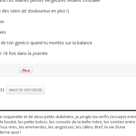
nd ces vilaines petites vergetures veulent s’installer
 des seins (et douloureux en plus !)
ois
ies
é de ton gynéco quand tu montes sur la balance
e 18 fois dans la journée
s) :
MAUX DE GROSSESSE
coquinette et de deux petits diablotins, je jongle (ou enfin j’essaye) entr
le boulot, les petits bobos, les conseils de la belle mère, les soirées entre
fous rires, les emmerdes, les angoisses, les câlins. Bref, la vie d’une
rne quoi !