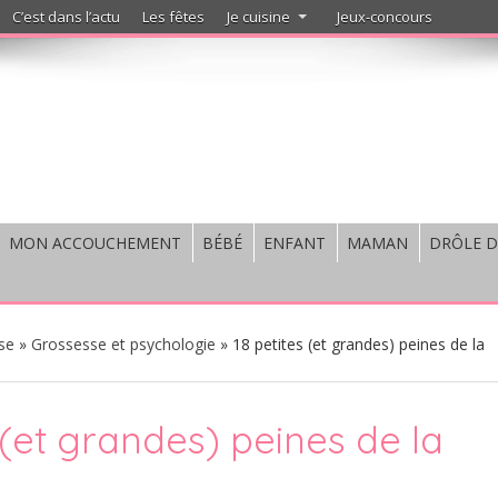
C’est dans l’actu
Les fêtes
Je cuisine
Jeux-concours
MON ACCOUCHEMENT
BÉBÉ
ENFANT
MAMAN
DRÔLE D
se
»
Grossesse et psychologie
»
18 petites (et grandes) peines de la
 (et grandes) peines de la
e