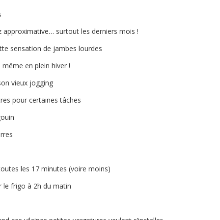
s
z approximative… surtout les derniers mois !
tte sensation de jambes lourdes
même en plein hiver !
 son vieux jogging
res pour certaines tâches
ouin
arres
 toutes les 17 minutes (voire moins)
 le frigo à 2h du matin