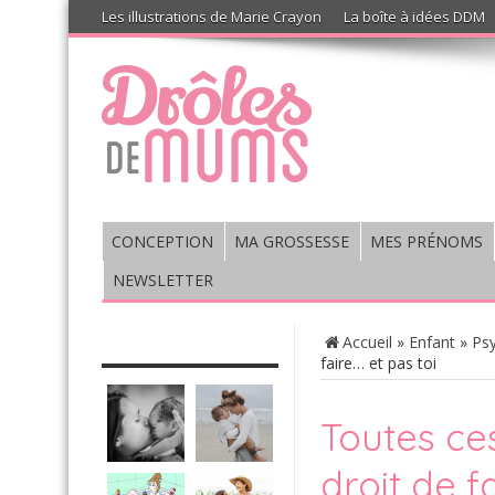
Les illustrations de Marie Crayon
La boîte à idées DDM
CONCEPTION
MA GROSSESSE
MES PRÉNOMS
NEWSLETTER
CHRONIQUE : VIS MA VIE DE
Accueil
»
Enfant
»
Psy
MUM’S
faire… et pas toi
Toutes ce
droit de f