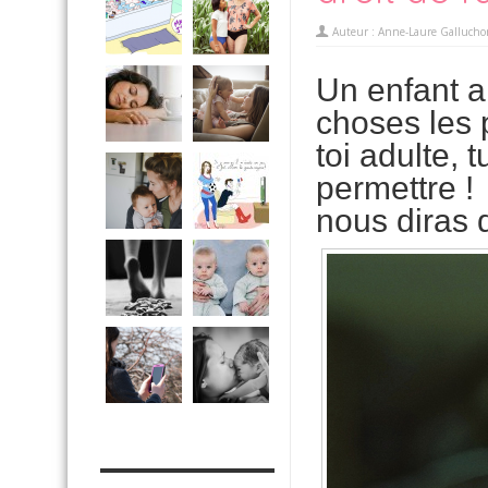
Auteur :
Anne-Laure Gallucho
Un enfant a 
choses les 
toi adulte
permettre ! 
nous diras
MES OUTILS PRATIQUES