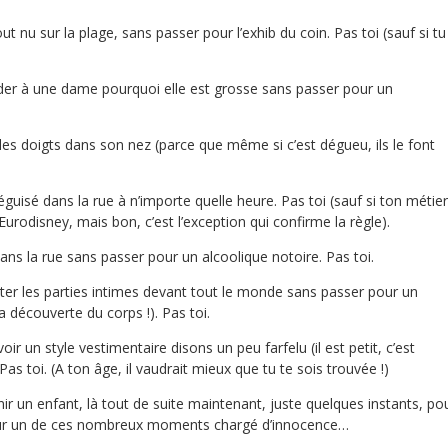
t nu sur la plage, sans passer pour l’exhib du coin. Pas toi (sauf si tu
er à une dame pourquoi elle est grosse sans passer pour un
es doigts dans son nez (parce que même si c’est dégueu, ils le font
guisé dans la rue à n’importe quelle heure. Pas toi (sauf si ton métier
 Eurodisney, mais bon, c’est l’exception qui confirme la règle).
ns la rue sans passer pour un alcoolique notoire. Pas toi.
ter les parties intimes devant tout le monde sans passer pour un
la découverte du corps !). Pas toi.
oir un style vestimentaire disons un peu farfelu (il est petit, c’est
Pas toi. (A ton âge, il vaudrait mieux que tu te sois trouvée !)
ir un enfant, là tout de suite maintenant, juste quelques instants, po
tour un de ces nombreux moments chargé d’innocence…