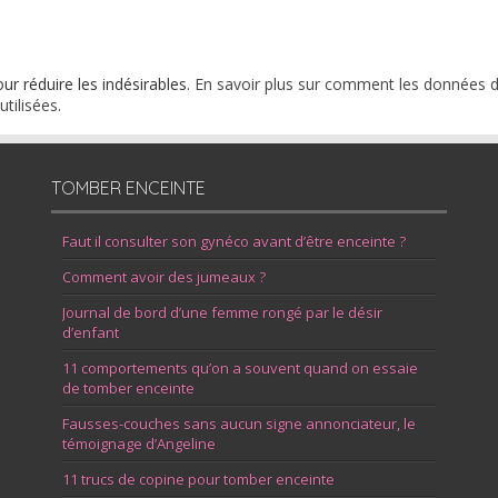
our réduire les indésirables.
En savoir plus sur comment les données 
tilisées
.
TOMBER ENCEINTE
Faut il consulter son gynéco avant d’être enceinte ?
Comment avoir des jumeaux ?
Journal de bord d’une femme rongé par le désir
d’enfant
11 comportements qu’on a souvent quand on essaie
de tomber enceinte
Fausses-couches sans aucun signe annonciateur, le
témoignage d’Angeline
11 trucs de copine pour tomber enceinte