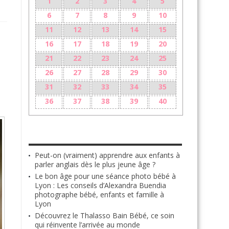
1
2
3
4
5
6
7
8
9
10
11
12
13
14
15
16
17
18
19
20
21
22
23
24
25
26
27
28
29
30
31
32
33
34
35
36
37
38
39
40
LES + RÉCENTS
Peut-on (vraiment) apprendre aux enfants à
parler anglais dès le plus jeune âge ?
Le bon âge pour une séance photo bébé à
Lyon : Les conseils d’Alexandra Buendia
photographe bébé, enfants et famille à
Lyon
Découvrez le Thalasso Bain Bébé, ce soin
qui réinvente l’arrivée au monde