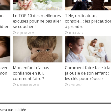
on
Le TOP 10 des meilleures
Télé, ordinateur,
excuses pour ne pas aller
console… : les précautio
idien
se coucher !
à prendre
24 juillet 2019
15 mai 2019
iver :
Mon enfant n’a pas
Comment faire face à la
 mon
confiance en lui,
jalousie de son enfant :
comment faire ?
les clés pour réussir
10 septembre 2018
9 mai 2017
sera pas publiée