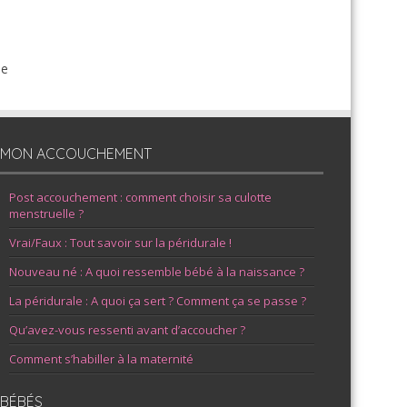
de
MON ACCOUCHEMENT
Post accouchement : comment choisir sa culotte
menstruelle ?
Vrai/Faux : Tout savoir sur la péridurale !
Nouveau né : A quoi ressemble bébé à la naissance ?
La péridurale : A quoi ça sert ? Comment ça se passe ?
Qu’avez-vous ressenti avant d’accoucher ?
Comment s’habiller à la maternité
BÉBÉS