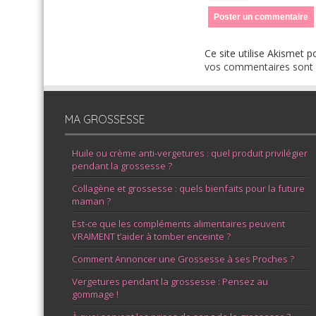
Ce site utilise Akismet p
vos commentaires sont u
MA GROSSESSE
Huile ou crème anti-vergetures : quel produit privilégier
pendant la grossesse ?
Collagène et grossesse : quels bienfaits pour la future
maman ?
Est-ce que les compléments alimentaires peuvent
VRAIMENT t’aider à tomber enceinte ?
Comment Annoncer une Grossesse à ses Proches ?
Vergetures pendant la grossesse : Pensez au
gommage !