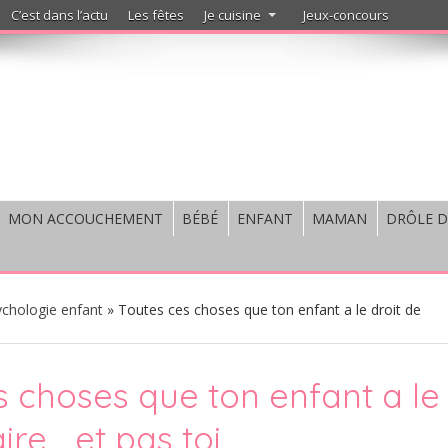
C’est dans l’actu
Les fêtes
Je cuisine
Jeux-concours
MON ACCOUCHEMENT
BÉBÉ
ENFANT
MAMAN
DRÔLE D
chologie enfant
»
Toutes ces choses que ton enfant a le droit de
s choses que ton enfant a le
aire… et pas toi