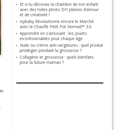
Et si tu décorais la chambre de ton enfant
avec des toiles photo DIY pleines d’amour
et de créativité !
Izybaby Révolutionne encore le Marché
avec le Chauffe Petit Pot Nomad™ 3.0
Apprendre en s’amusant : les jouets
incontournables pour chaque âge
Huile ou crème anti-vergetures : quel produit
privilégier pendant la grossesse ?
Collagène et grossesse : quels bienfaits
pour la future maman ?
RETROUVE-NOUS SUR FACEBOOK
as
e
e