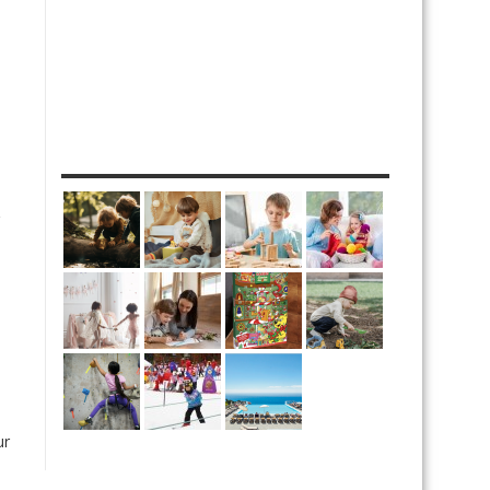
MES DIY
ur