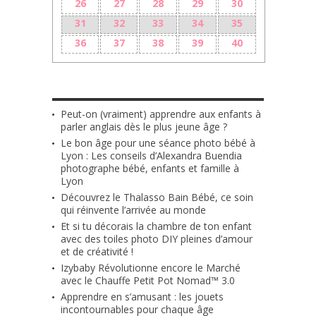
26
27
28
29
30
31
32
33
34
35
36
37
38
39
40
LES + RÉCENTS
Peut-on (vraiment) apprendre aux enfants à
parler anglais dès le plus jeune âge ?
Le bon âge pour une séance photo bébé à
Lyon : Les conseils d’Alexandra Buendia
photographe bébé, enfants et famille à
Lyon
Découvrez le Thalasso Bain Bébé, ce soin
qui réinvente l’arrivée au monde
Et si tu décorais la chambre de ton enfant
avec des toiles photo DIY pleines d’amour
et de créativité !
Izybaby Révolutionne encore le Marché
avec le Chauffe Petit Pot Nomad™ 3.0
Apprendre en s’amusant : les jouets
incontournables pour chaque âge