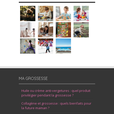
MA GROSSESSE
Huile ou crème anti-vergetures : quel produit
privilégier pendant la grossesse ?
Collagène et grossesse : quels bienfaits pour
la future maman ?