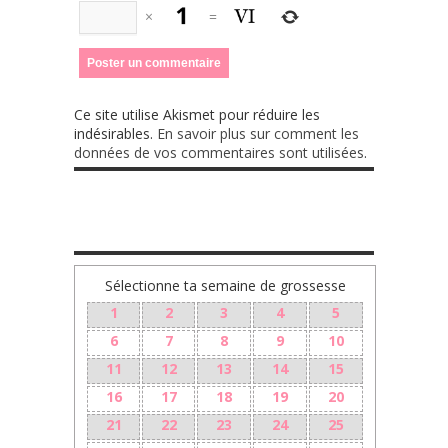
×
=
Ce site utilise Akismet pour réduire les
indésirables.
En savoir plus sur comment les
données de vos commentaires sont utilisées
.
TA GROSSESSE SEMAINE PAR SEMAINE
Sélectionne ta semaine de grossesse
1
2
3
4
5
6
7
8
9
10
11
12
13
14
15
16
17
18
19
20
21
22
23
24
25