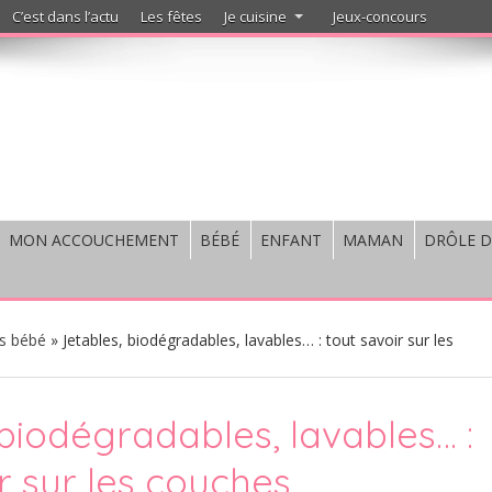
C’est dans l’actu
Les fêtes
Je cuisine
Jeux-concours
MON ACCOUCHEMENT
BÉBÉ
ENFANT
MAMAN
DRÔLE D
s bébé
»
Jetables, biodégradables, lavables… : tout savoir sur les
 biodégradables, lavables… :
r sur les couches