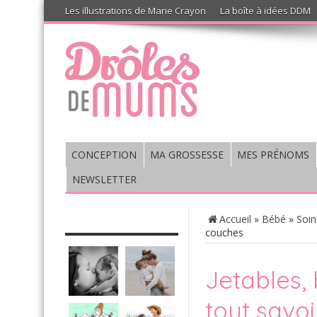
Les illustrations de Marie Crayon
La boîte à idées DDM
CONCEPTION
MA GROSSESSE
MES PRÉNOMS
NEWSLETTER
CHRONIQUE : VIS MA VIE DE
Accueil
»
Bébé
»
Soin
MUM’S
couches
Jetables,
tout savoi