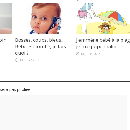
3 mai 2019
oin
Bosses, coups, bleus…
J’emmène bébé à la plag
é
Bébé est tombé, je fais
je m’équipe malin
quoi ?
10 juillet 2018
18 juillet 2018
sera pas publiée