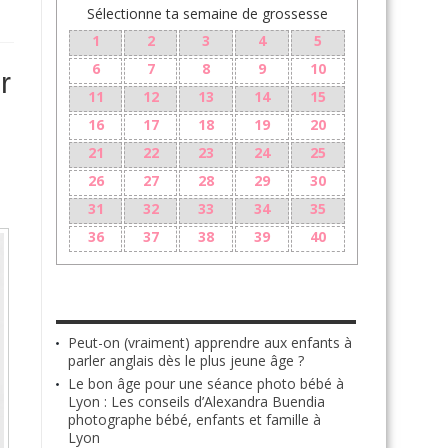
Sélectionne ta semaine de grossesse
1
2
3
4
5
6
7
8
9
10
r
11
12
13
14
15
16
17
18
19
20
21
22
23
24
25
26
27
28
29
30
31
32
33
34
35
36
37
38
39
40
LES + RÉCENTS
Peut-on (vraiment) apprendre aux enfants à
parler anglais dès le plus jeune âge ?
Le bon âge pour une séance photo bébé à
Lyon : Les conseils d’Alexandra Buendia
photographe bébé, enfants et famille à
Lyon