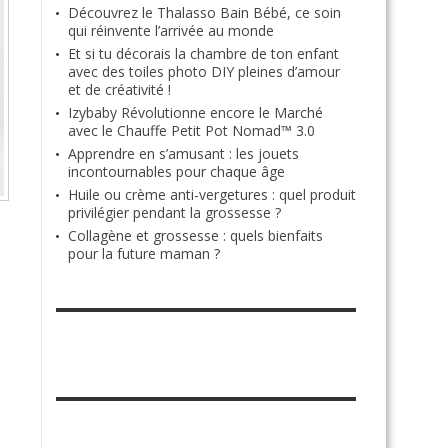
Découvrez le Thalasso Bain Bébé, ce soin
qui réinvente l’arrivée au monde
Et si tu décorais la chambre de ton enfant
avec des toiles photo DIY pleines d’amour
et de créativité !
Izybaby Révolutionne encore le Marché
avec le Chauffe Petit Pot Nomad™ 3.0
Apprendre en s’amusant : les jouets
incontournables pour chaque âge
Huile ou crème anti-vergetures : quel produit
privilégier pendant la grossesse ?
Collagène et grossesse : quels bienfaits
pour la future maman ?
RETROUVE-NOUS SUR FACEBOOK