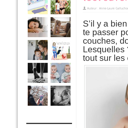
Auteur :
Anne-Laure Gallucho
S’il y a bie
te passer p
couches, don
Lesquelles 
tout sur le
MES OUTILS PRATIQUES