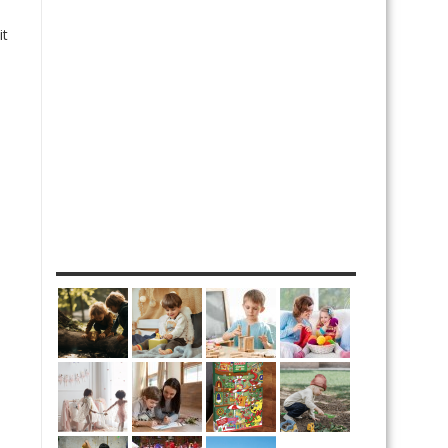
it
MES DIY