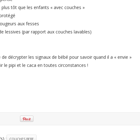
e plus tôt que les enfants « avec couches »
 protégé
rougeurs aux fesses
e lessives (par rapport aux couches lavables)
e de décrypter les signaux de bébé pour savoir quand il a « envie »
lir le pipi et le caca en toutes circonstances !
s) :
COUCHES BEBE