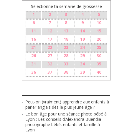
Sélectionne ta semaine de grossesse
1
2
3
4
5
6
7
8
9
10
11
12
13
14
15
16
17
18
19
20
21
22
23
24
25
26
27
28
29
30
31
32
33
34
35
36
37
38
39
40
LES + RÉCENTS
Peut-on (vraiment) apprendre aux enfants à
parler anglais dès le plus jeune âge ?
Le bon âge pour une séance photo bébé à
Lyon : Les conseils d’Alexandra Buendia
photographe bébé, enfants et famille à
Lyon