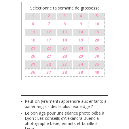
Sélectionne ta semaine de grossesse
1
2
3
4
5
6
7
8
9
10
11
12
13
14
15
16
17
18
19
20
21
22
23
24
25
26
27
28
29
30
31
32
33
34
35
36
37
38
39
40
LES + RÉCENTS
Peut-on (vraiment) apprendre aux enfants à
parler anglais dès le plus jeune âge ?
Le bon âge pour une séance photo bébé à
Lyon : Les conseils d’Alexandra Buendia
photographe bébé, enfants et famille à
Lyon