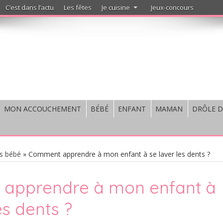
C’est dans l’actu
Les fêtes
Je cuisine
Jeux-concours
MON ACCOUCHEMENT
BÉBÉ
ENFANT
MAMAN
DRÔLE D
s bébé
»
Comment apprendre à mon enfant à se laver les dents ?
apprendre à mon enfant à
es dents ?