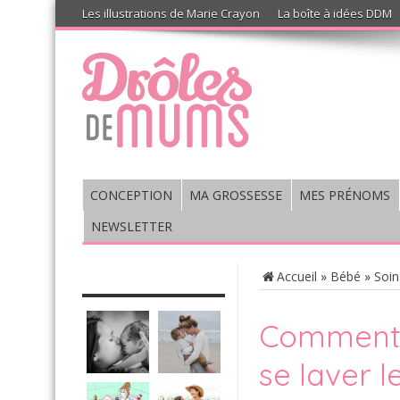
Les illustrations de Marie Crayon
La boîte à idées DDM
CONCEPTION
MA GROSSESSE
MES PRÉNOMS
NEWSLETTER
CHRONIQUE : VIS MA VIE DE
Accueil
»
Bébé
»
Soin
MUM’S
Comment 
se laver l