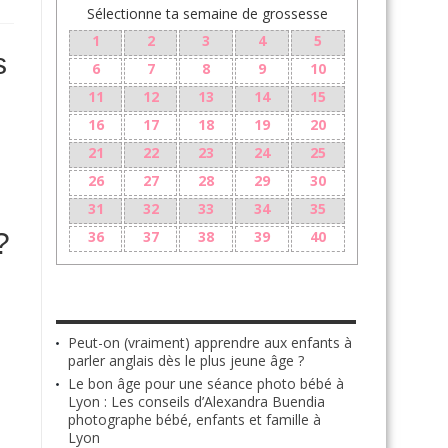
Sélectionne ta semaine de grossesse
1
2
3
4
5
s
6
7
8
9
10
11
12
13
14
15
16
17
18
19
20
21
22
23
24
25
26
27
28
29
30
31
32
33
34
35
?
36
37
38
39
40
LES + RÉCENTS
Peut-on (vraiment) apprendre aux enfants à
parler anglais dès le plus jeune âge ?
Le bon âge pour une séance photo bébé à
Lyon : Les conseils d’Alexandra Buendia
photographe bébé, enfants et famille à
Lyon