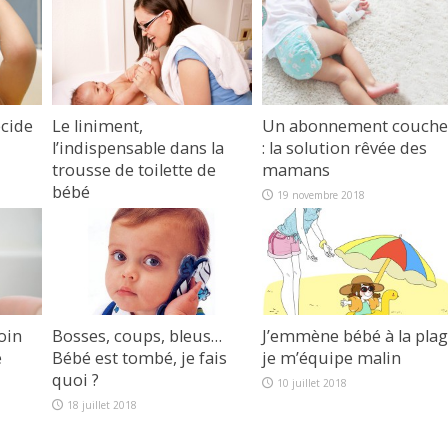
cide
Le liniment,
Un abonnement couche
l’indispensable dans la
: la solution rêvée des
trousse de toilette de
mamans
bébé
19 novembre 2018
3 mai 2019
oin
Bosses, coups, bleus…
J’emmène bébé à la plag
é
Bébé est tombé, je fais
je m’équipe malin
quoi ?
10 juillet 2018
18 juillet 2018