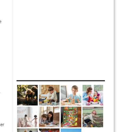
e
MES DIY
,
ter