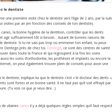
ez le dentiste
voir une première visite chez le dentiste vers l’âge de 2 ans, par la suit
ux visites par an (en fonction des conseils de ton dentiste).
es caries, la bonne hygiène de la dentition, contrôler que les dents
t agir suffisamment tôt si besoin… Autant de bonnes raisons de
le dentiste. Si tu ne sais pas trop où emmener ton enfant, tu peux
tre Dentego près de chez toi.
Dentego
, ce sont des centres de santé
ouver dans toute la France et qui regroupent à la fois les soins
aussi les soins d’orthodontie, les prothèses et implants ou encore la
 internet, on peut également trouver plein de conseils pour avoir une
e dentiste, explique-lui que le dentiste c’est « le docteur des dents »
ents sont fortes et en bonne santé. Il ne faut pas qu’il soit effrayé par
toure. (Tu vois ce que je veux dire…)
n de vilaines
caries
il y a déjà quelques règles simples qu’il faut respec