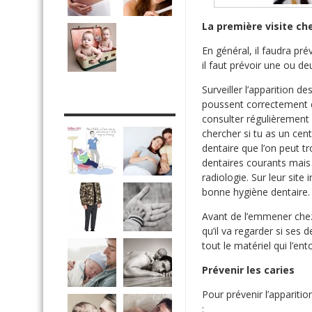
La première visite ch
En général, il faudra pré
il faut prévoir une ou de
Surveiller l’apparition d
DRÔLE DE DAD
poussent correctement e
consulter régulièrement 
chercher si tu as un cen
dentaire que l’on peut tr
dentaires courants mais 
radiologie. Sur leur site
bonne hygiène dentaire.
Avant de l’emmener chez l
qu’il va regarder si ses d
tout le matériel qui l’en
Prévenir les caries
Pour prévenir l’apparitio
: