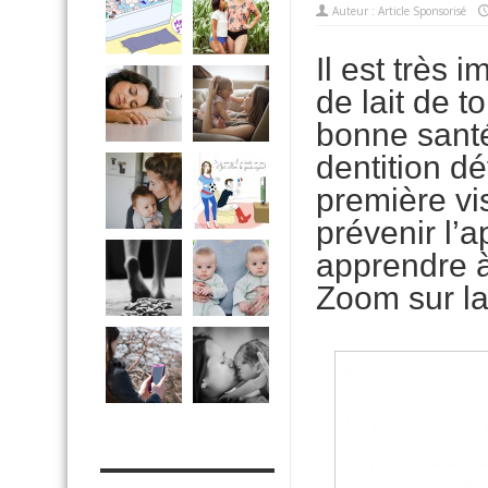
Auteur :
Article Sponsorisé
Il est très 
de lait de t
bonne santé
dentition dé
première vi
prévenir l’
apprendre à
Zoom sur la 
MES OUTILS PRATIQUES