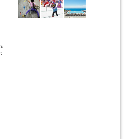
à
tu
nt