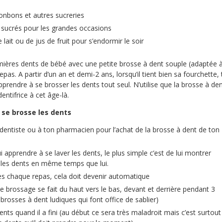
nbons et autres sucreries
 sucrés pour les grandes occasions
 lait ou de jus de fruit pour s’endormir le soir
mières dents de bébé avec une petite brosse à dent souple (adaptée 
as. A partir d’un an et demi-2 ans, lorsqu’il tient bien sa fourchette, 
rendre à se brosser les dents tout seul. N’utilise que la brosse à de
entifrice à cet âge-là.
l se brosse les dents
entiste ou à ton pharmacien pour l’achat de la brosse à dent de ton
apprendre à se laver les dents, le plus simple c’est de lui montrer
i les dents en même temps que lui.
rès chaque repas, cela doit devenir automatique
 le brossage se fait du haut vers le bas, devant et derrière pendant 3
 brosses à dent ludiques qui font office de sablier)
ents quand il a fini (au début ce sera très maladroit mais c’est surtout