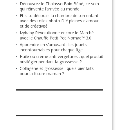
Découvrez le Thalasso Bain Bébé, ce soin
qui réinvente l’arrivée au monde
Et si tu décorais la chambre de ton enfant
avec des toiles photo DIY pleines d’amour
et de créativité !
Izybaby Révolutionne encore le Marché
avec le Chauffe Petit Pot Nomad™ 3.0
Apprendre en s’amusant : les jouets
incontournables pour chaque âge
Huile ou crème anti-vergetures : quel produit
privilégier pendant la grossesse ?
Collagène et grossesse : quels bienfaits
pour la future maman ?
RETROUVE-NOUS SUR FACEBOOK