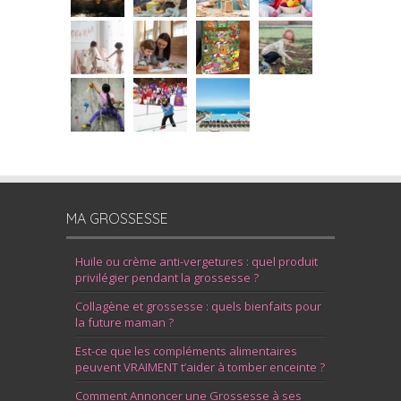
MA GROSSESSE
Huile ou crème anti-vergetures : quel produit
privilégier pendant la grossesse ?
Collagène et grossesse : quels bienfaits pour
la future maman ?
Est-ce que les compléments alimentaires
peuvent VRAIMENT t’aider à tomber enceinte ?
Comment Annoncer une Grossesse à ses