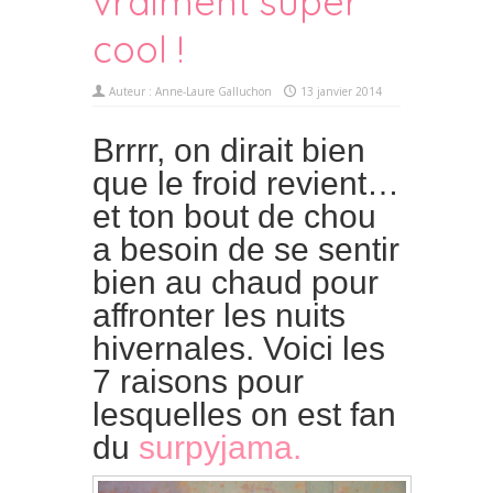
vraiment super
cool !
Auteur :
Anne-Laure Galluchon
13 janvier 2014
Brrrr, on dirait bien
que le froid revient…
et ton bout de chou
a besoin de se sentir
bien au chaud pour
affronter les nuits
hivernales. Voici les
7 raisons pour
lesquelles on est fan
du
surpyjama.