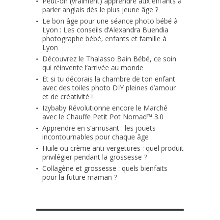
Peut-on (vraiment) apprendre aux enfants à
parler anglais dès le plus jeune âge ?
Le bon âge pour une séance photo bébé à
Lyon : Les conseils d’Alexandra Buendia
photographe bébé, enfants et famille à
Lyon
Découvrez le Thalasso Bain Bébé, ce soin
qui réinvente l’arrivée au monde
Et si tu décorais la chambre de ton enfant
avec des toiles photo DIY pleines d’amour
et de créativité !
Izybaby Révolutionne encore le Marché
avec le Chauffe Petit Pot Nomad™ 3.0
Apprendre en s’amusant : les jouets
incontournables pour chaque âge
Huile ou crème anti-vergetures : quel produit
privilégier pendant la grossesse ?
Collagène et grossesse : quels bienfaits
pour la future maman ?
RETROUVE-NOUS SUR FACEBOOK