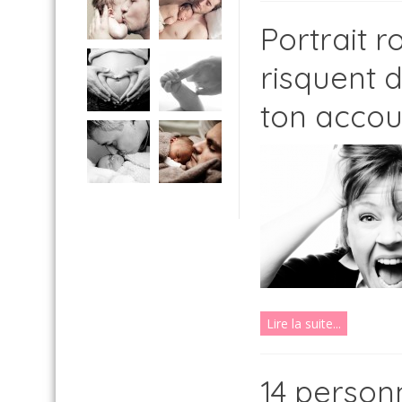
Portrait 
risquent 
ton acco
Lire la suite...
14 person