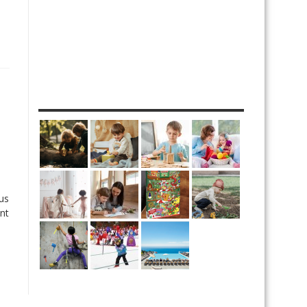
MES DIY
us
ent