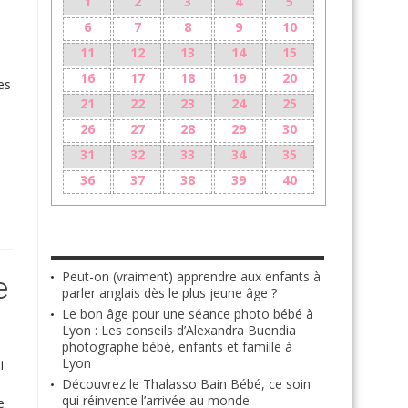
1
2
3
4
5
6
7
8
9
10
11
12
13
14
15
16
17
18
19
20
es
21
22
23
24
25
26
27
28
29
30
31
32
33
34
35
36
37
38
39
40
LES + RÉCENTS
e
Peut-on (vraiment) apprendre aux enfants à
parler anglais dès le plus jeune âge ?
Le bon âge pour une séance photo bébé à
Lyon : Les conseils d’Alexandra Buendia
photographe bébé, enfants et famille à
Lyon
i
Découvrez le Thalasso Bain Bébé, ce soin
qui réinvente l’arrivée au monde
e