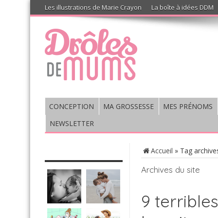
Les illustrations de Marie Crayon
La boîte à idées DDM
CONCEPTION
MA GROSSESSE
MES PRÉNOMS
NEWSLETTER
CHRONIQUE : VIS MA VIE DE
Accueil
»
Tag archiv
MUM’S
Archives du site
9 terrible