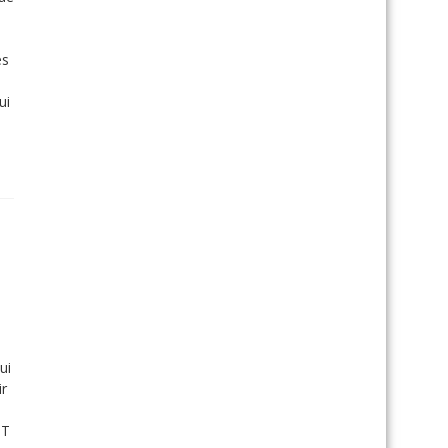
es
ui
.
ui
ir
UT