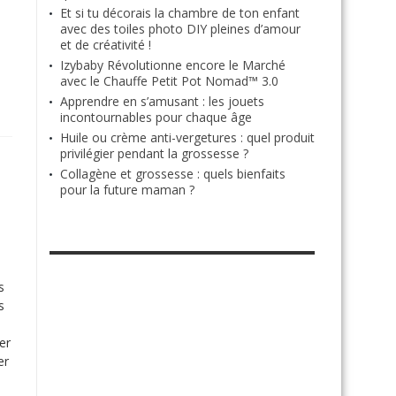
Et si tu décorais la chambre de ton enfant
avec des toiles photo DIY pleines d’amour
et de créativité !
Izybaby Révolutionne encore le Marché
.
avec le Chauffe Petit Pot Nomad™ 3.0
Apprendre en s’amusant : les jouets
incontournables pour chaque âge
Huile ou crème anti-vergetures : quel produit
privilégier pendant la grossesse ?
Collagène et grossesse : quels bienfaits
pour la future maman ?
RETROUVE-NOUS SUR FACEBOOK
s
s
er
er