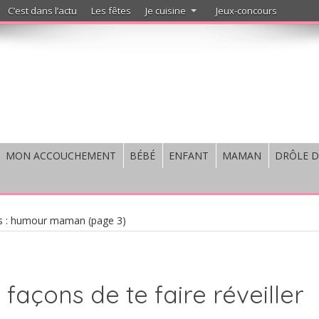
C’est dans l’actu
Les fêtes
Je cuisine
Jeux-concours
MON ACCOUCHEMENT
BÉBÉ
ENFANT
MAMAN
DRÔLE D
es : humour maman
(page 3)
s façons de te faire réveiller