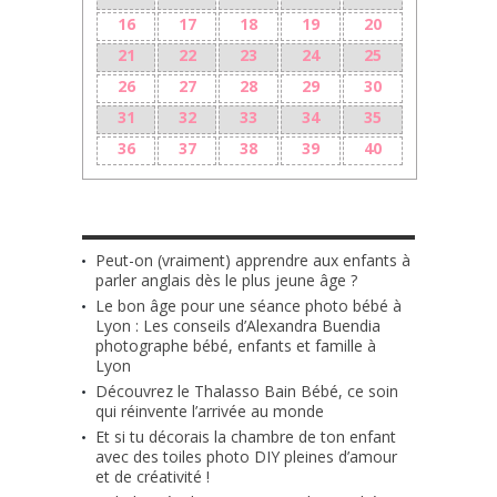
16
17
18
19
20
21
22
23
24
25
26
27
28
29
30
31
32
33
34
35
36
37
38
39
40
LES + RÉCENTS
Peut-on (vraiment) apprendre aux enfants à
parler anglais dès le plus jeune âge ?
Le bon âge pour une séance photo bébé à
Lyon : Les conseils d’Alexandra Buendia
photographe bébé, enfants et famille à
Lyon
Découvrez le Thalasso Bain Bébé, ce soin
qui réinvente l’arrivée au monde
Et si tu décorais la chambre de ton enfant
avec des toiles photo DIY pleines d’amour
et de créativité !