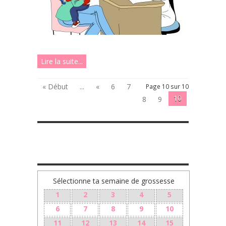
Lire la suite...
« Début
...
«
6
7
Page 10 sur 10
10
8
9
TA GROSSESSE SEMAINE PAR SEMAINE
Sélectionne ta semaine de grossesse
1
2
3
4
5
6
7
8
9
10
11
12
13
14
15