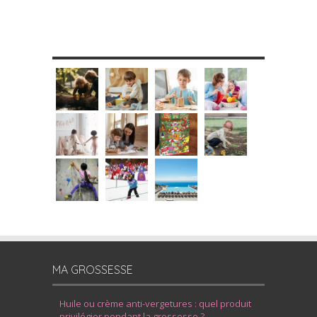
MES DIY
MA GROSSESSE
Huile ou crème anti-vergetures : quel produit
privilégier pendant la grossesse ?