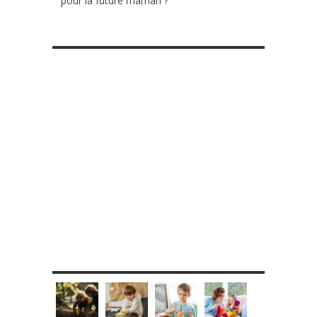
pour la future maman ?
RETROUVE-NOUS SUR FACEBOOK
MES DIY