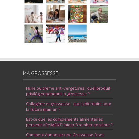
MA GROSSESSE
Huile ou crème anti-vergetures : quel produit
privilégier pendant la grossesse ?
Collagène et grossesse : quels bienfaits pour
la future maman ?
Est-ce que les compléments alimentaires
peuvent VRAIMENT t’aider à tomber enceinte ?
Comment Annoncer une Grossesse à ses