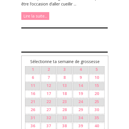
être l’occasion d’aller cueillir ...
Lire la suite...
TA GROSSESSE SEMAINE PAR SEMAINE
Sélectionne ta semaine de grossesse
1
2
3
4
5
6
7
8
9
10
11
12
13
14
15
16
17
18
19
20
21
22
23
24
25
26
27
28
29
30
31
32
33
34
35
36
37
38
39
40