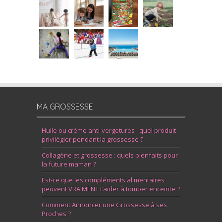
MA GROSSESSE
Huile ou crème anti-vergetures : quel produit
privilégier pendant la grossesse ?
Collagène et grossesse : quels bienfaits pour
la future maman ?
Est-ce que les compléments alimentaires
peuvent VRAIMENT t’aider à tomber enceinte ?
Comment Annoncer une Grossesse à ses
Proches ?