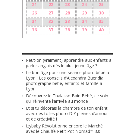
21
22
23
24
25
26
27
28
29
30
31
32
33
34
35
36
37
38
39
40
LES + RÉCENTS
Peut-on (vraiment) apprendre aux enfants à
parler anglais dès le plus jeune âge ?
Le bon âge pour une séance photo bébé à
Lyon : Les conseils d’Alexandra Buendia
photographe bébé, enfants et famille à
Lyon
Découvrez le Thalasso Bain Bébé, ce soin
qui réinvente l’arrivée au monde
Et si tu décorais la chambre de ton enfant
avec des toiles photo DIY pleines d’amour
et de créativité !
Izybaby Révolutionne encore le Marché
avec le Chauffe Petit Pot Nomad™ 3.0