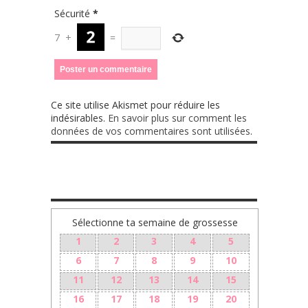
Sécurité
*
7
+
=
Ce site utilise Akismet pour réduire les
indésirables.
En savoir plus sur comment les
données de vos commentaires sont utilisées
.
TA GROSSESSE SEMAINE PAR SEMAINE
Sélectionne ta semaine de grossesse
1
2
3
4
5
6
7
8
9
10
11
12
13
14
15
16
17
18
19
20