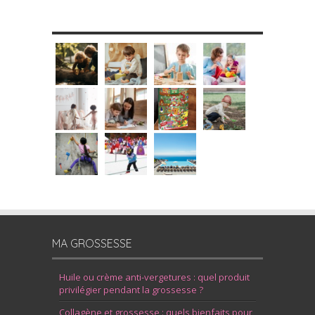
MES DIY
MA GROSSESSE
Huile ou crème anti-vergetures : quel produit
privilégier pendant la grossesse ?
Collagène et grossesse : quels bienfaits pour