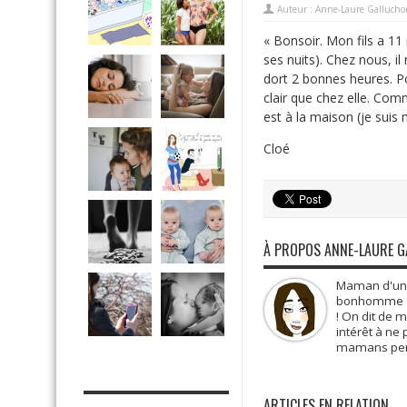
Auteur :
Anne-Laure Gallucho
« Bonsoir. Mon fils a 11 
ses nuits). Chez nous, il
dort 2 bonnes heures. Po
clair que chez elle. Com
est à la maison (je suis m
Cloé
À PROPOS ANNE-LAURE 
Maman d'une 
bonhomme de 
! On dit de 
intérêt à ne
mamans pens
MES OUTILS PRATIQUES
ARTICLES EN RELATION