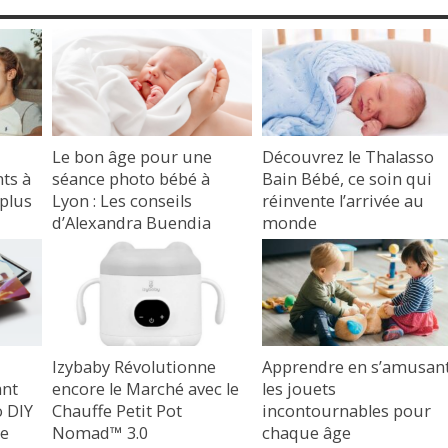
Le bon âge pour une
Découvrez le Thalasso
ts à
séance photo bébé à
Bain Bébé, ce soin qui
 plus
Lyon : Les conseils
réinvente l’arrivée au
d’Alexandra Buendia
monde
photographe bébé,
28 juillet 2025
enfants et famille à Lyon
17 octobre 2025
Izybaby Révolutionne
Apprendre en s’amusant
ant
encore le Marché avec le
les jouets
o DIY
Chauffe Petit Pot
incontournables pour
de
Nomad™ 3.0
chaque âge