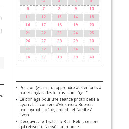
1
2
3
4
5
6
7
8
9
10
11
12
13
14
15
il
16
17
18
19
20
il
21
22
23
24
25
26
27
28
29
30
31
32
33
34
35
36
37
38
39
40
LES + RÉCENTS
Peut-on (vraiment) apprendre aux enfants à
parler anglais dès le plus jeune âge ?
ps
Le bon âge pour une séance photo bébé à
Lyon : Les conseils d’Alexandra Buendia
photographe bébé, enfants et famille à
Lyon
Découvrez le Thalasso Bain Bébé, ce soin
qui réinvente l’arrivée au monde