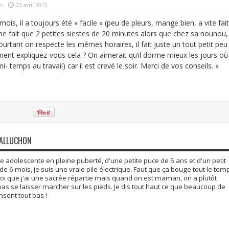
n
23 avril 2015
mois, il a toujours été « facile » (peu de pleurs, mange bien, a vite fait
 ne fait que 2 petites siestes de 20 minutes alors que chez sa nounou, 
urtant on respecte les mêmes horaires, il fait juste un tout petit peu
ment expliquez-vous cela ? On aimerait qu’il dorme mieux les jours où 
i- temps au travail) car il est crevé le soir. Merci de vos conseils. »
GALLUCHON
adolescente en pleine puberté, d'une petite puce de 5 ans et d'un petit
6 mois, je suis une vraie pile électrique. Faut que ça bouge tout le tem
moi que j'ai une sacrée répartie mais quand on est maman, on a plutôt
 pas se laisser marcher sur les pieds. Je dis tout haut ce que beaucoup de
ent tout bas !