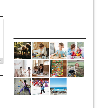
MES DIY
e