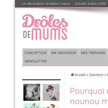
Les illustrations de Marie Crayon
La boîte à idées DDM
CONCEPTION
MA GROSSESSE
MES PRÉNOMS
NEWSLETTER
CHRONIQUE : VIS MA VIE DE
Accueil
»
Question
»
MUM’S
Pourquoi m
nounou ma