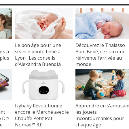
Le bon âge pour une
Découvrez le Thalasso
ts à
séance photo bébé à
Bain Bébé, ce soin qui
 plus
Lyon : Les conseils
réinvente l’arrivée au
d’Alexandra Buendia
monde
photographe bébé,
28 juillet 2025
enfants et famille à Lyon
17 octobre 2025
Izybaby Révolutionne
Apprendre en s’amusant
ant
encore le Marché avec le
les jouets
o DIY
Chauffe Petit Pot
incontournables pour
de
Nomad™ 3.0
chaque âge