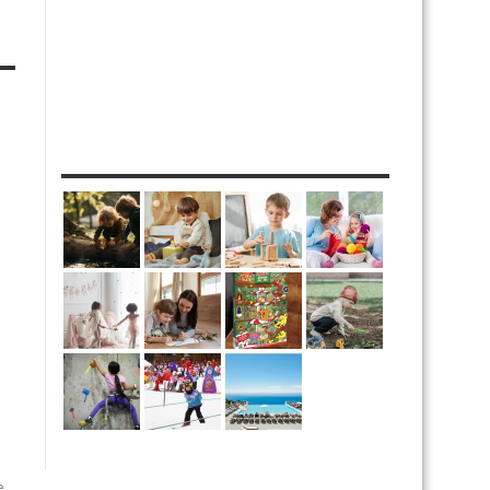
MES DIY
e