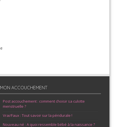
de
MON ACCOUCHEMENT
Post accouchement : comment choisir sa culotte
menstruelle ?
Vrai/Faux : Tout savoir sur la péridurale !
Nouveau né : A quoi ressemble bébé à la naissance ?