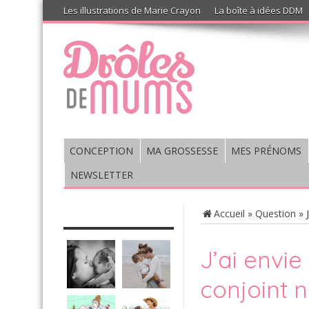
Les illustrations de Marie Crayon
La boîte à idées DDM
CONCEPTION
MA GROSSESSE
MES PRÉNOMS
NEWSLETTER
CHRONIQUE : VIS MA VIE DE
Accueil
»
Question
»
MUM’S
J’ai envi
conjoint n