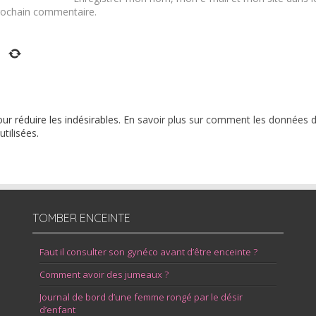
rochain commentaire.
our réduire les indésirables.
En savoir plus sur comment les données 
tilisées
.
TOMBER ENCEINTE
Faut il consulter son gynéco avant d’être enceinte ?
Comment avoir des jumeaux ?
Journal de bord d’une femme rongé par le désir
d’enfant