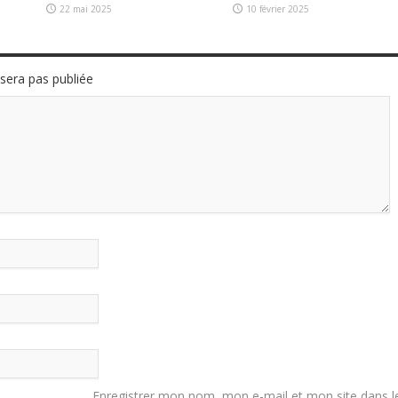
22 mai 2025
10 février 2025
sera pas publiée
Enregistrer mon nom, mon e-mail et mon site dans l