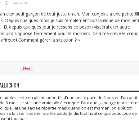
n
9 janvier 2015
n d’un petit garçon de tout juste un an. Mon conjoint a une petite fil
us. Depuis quelques mois je suis terriblement nostalgique de mon peti
Et depuis quelques jour je ressens ce besoin viscéral d’un autre
conjoint s’oppose fermement pour le moment. Cela me crève le cœur,
 affreux ! Comment gérer la situation ? »
GALLUCHON
adolescente en pleine puberté, d'une petite puce de 5 ans et d'un petit
6 mois, je suis une vraie pile électrique. Faut que ça bouge tout le tem
moi que j'ai une sacrée répartie mais quand on est maman, on a plutôt
 pas se laisser marcher sur les pieds. Je dis tout haut ce que beaucoup de
ent tout bas !