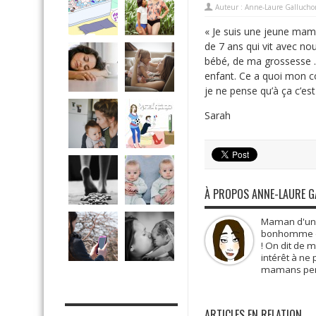
Auteur :
Anne-Laure Gallucho
« Je suis une jeune mama
de 7 ans qui vit avec no
bébé, de ma grossesse … 
enfant. Ce a quoi mon 
je ne pense qu’à ça c’est
Sarah
À PROPOS ANNE-LAURE 
Maman d'une 
bonhomme de 
! On dit de 
intérêt à ne
mamans pens
MES OUTILS PRATIQUES
ARTICLES EN RELATION