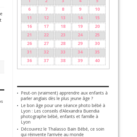
1
2
3
4
5
6
7
8
9
10
le
11
12
13
14
15
t
16
17
18
19
20
21
22
23
24
25
26
27
28
29
30
31
32
33
34
35
36
37
38
39
40
LES + RÉCENTS
Peut-on (vraiment) apprendre aux enfants à
parler anglais dès le plus jeune âge ?
ps
Le bon âge pour une séance photo bébé à
Lyon : Les conseils d’Alexandra Buendia
photographe bébé, enfants et famille à
Lyon
Découvrez le Thalasso Bain Bébé, ce soin
qui réinvente l’arrivée au monde