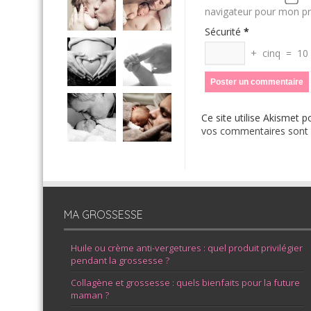
navigateur pour mon p
Sécurité
*
+
cinq
=
10
Ce site utilise Akismet p
vos commentaires sont u
MA GROSSESSE
Huile ou crème anti-vergetures : quel produit privilégier
pendant la grossesse ?
Collagène et grossesse : quels bienfaits pour la future
maman ?