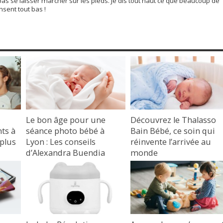
 pas se laisser marcher sur les pieds. Je dis tout haut ce que beaucoup de
ent tout bas !
Le bon âge pour une
Découvrez le Thalasso
ts à
séance photo bébé à
Bain Bébé, ce soin qui
 plus
Lyon : Les conseils
réinvente l’arrivée au
d’Alexandra Buendia
monde
photographe bébé,
28 juillet 2025
enfants et famille à Lyon
17 octobre 2025