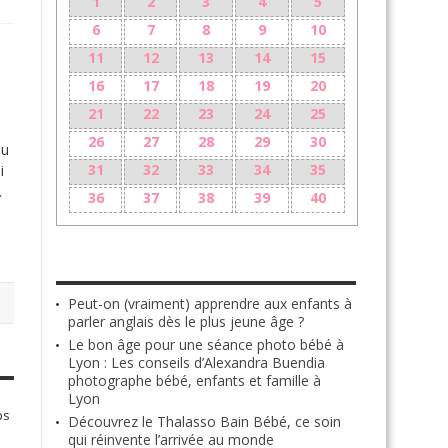
1
2
3
4
5
6
7
8
9
10
11
12
13
14
15
16
17
18
19
20
21
22
23
24
25
26
27
28
29
30
pu
31
32
33
34
35
i
…
36
37
38
39
40
LES + RÉCENTS
Peut-on (vraiment) apprendre aux enfants à
parler anglais dès le plus jeune âge ?
Le bon âge pour une séance photo bébé à
Lyon : Les conseils d’Alexandra Buendia
photographe bébé, enfants et famille à
Lyon
ps
Découvrez le Thalasso Bain Bébé, ce soin
qui réinvente l’arrivée au monde