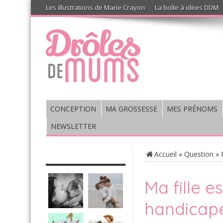
Les illustrations de Marie Crayon
La boîte à idées DDM
CONCEPTION
MA GROSSESSE
MES PRÉNOMS
NEWSLETTER
CHRONIQUE : VIS MA VIE DE
Accueil
»
Question
»
MUM’S
Ma fille 
handicap