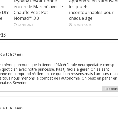
Izybaby Révolutionne
Apprendre en s’amusant
ant
encore le Marché avec le
les jouets
o DIY
Chauffe Petit Pot
incontournables pour
de
Nomad™ 3.0
chaque âge
22 mai 2025
10 février 2025
RES
 à 16 h 57 min
 le même parcours que la tienne. IRMcérébrale neuropediatre camsp
e quotidien avec notre princesse. Pas tj facile à gérer. On se sent
onne ne comprend réellement ce que l on ressens.mais l amours rest
que tous nous menons le combat de l autonomie. On peux en parler en
uhaitez. Severine
Répondr
 à 10 h 54 min