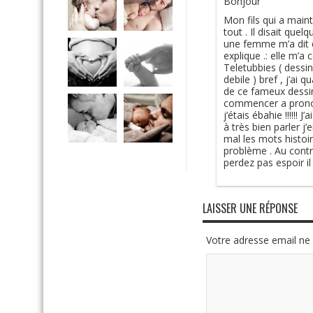
Bonjour
Mon fils qui a main
tout . Il disait que
une femme m’a dit q
explique .: elle m’a
Teletubbies ( dessi
debile ) bref , j’a
de ce fameux dessin
commencer a pronon
j’étais ébahie !!!!!
à très bien parler j’
mal les mots histoir
problème . Au contr
perdez pas espoir il
LAISSER UNE RÉPONSE
Votre adresse email ne 