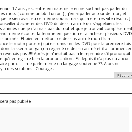
tenant 17 ans , est entré en maternelle en ne sachant pas parler du
lques mots ( comme un bb d un an ) , j’en ai parler autour de moi , et
ue le sien avait eu ce même soucis mais qui a été très vite résolu . J
 conseiller d acheter des DVD du dessin animé qui s’appelaient les
ns animés que je n’aimais pas du tout et que je trouvait complètemen
i quand même écouter la femme en question et ai acheter plusieurs DVD
s animés. Et bien en mettant ce dessins animé mon fils à
cé le mot « porte » ( qui est dans un des DVD pour la première fois
! J’ai donc laisser mon garçon regardé ce dessin animé et il a commencer
en revenais pas .!!!! Après je n’hésitait pas à le reprendre s’il prononçait
e qu’il enregistre bien la prononciation . Et depuis il n’a plus eu aucun
aire parfois il me parle même en langage soutenue ??. Alors ne
 y a des solutions . Courage .
Répondr
sera pas publiée