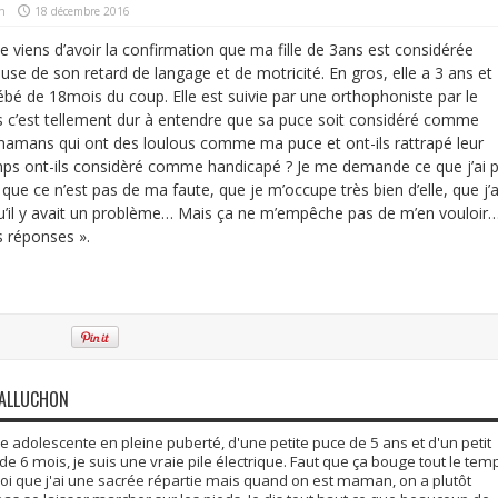
n
18 décembre 2016
 viens d’avoir la confirmation que ma fille de 3ans est considérée
e de son retard de langage et de motricité. En gros, elle a 3 ans et
bébé de 18mois du coup. Elle est suivie par une orthophoniste par le
c’est tellement dur à entendre que sa puce soit considéré comme
s mamans qui ont des loulous comme ma puce et ont-ils rattrapé leur
ps ont-ils considèré comme handicapé ? Je me demande ce que j’ai 
que ce n’est pas de ma faute, que je m’occupe très bien d’elle, que j’a
 qu’il y avait un problème… Mais ça ne m’empêche pas de m’en vouloir
 réponses ».
GALLUCHON
adolescente en pleine puberté, d'une petite puce de 5 ans et d'un petit
6 mois, je suis une vraie pile électrique. Faut que ça bouge tout le tem
moi que j'ai une sacrée répartie mais quand on est maman, on a plutôt