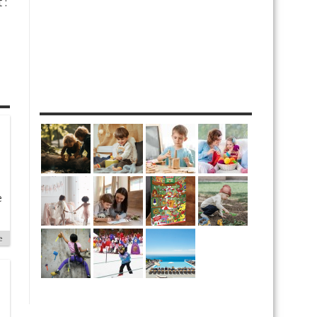
 :
MES DIY
e
e