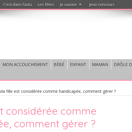
C’est dans l’actu
Les fêtes
Je cuisine
Jeux-concours
MON ACCOUCHEMENT
BÉBÉ
ENFANT
MAMAN
DRÔLE D
Ma fille est considérée comme handicapée, comment gérer ?
est considérée comme
ée, comment gérer ?