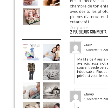
Et si tu décorais la
chambre de ton enf
avec des toiles phot
pleines d’amour et 
créativité !
19 juin 2025
2 PLUSIEURS COMMENTAI
DRÔLE DE DAD
Mace
18 décembre 2016
Ma fille de 4 ans à
avs voici aussi notr
souvent seule pers
inépuisable. Plus 
privée si vous le so
Mumu
19 décembre 2016