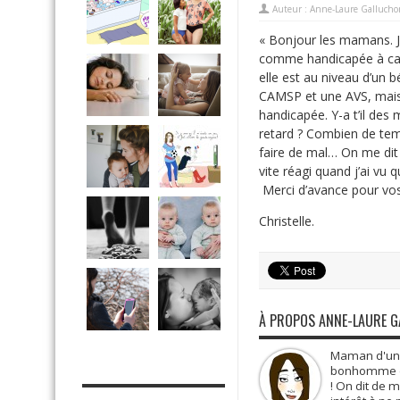
Auteur :
Anne-Laure Gallucho
« Bonjour les mamans. Je
comme handicapée à caus
elle est au niveau d’un 
CAMSP et une AVS, mais 
handicapée. Y-a t’il de
retard ? Combien de tem
faire de mal… On me dit 
vite réagi quand j’ai vu
Merci d’avance pour vos
Christelle.
À PROPOS ANNE-LAURE 
Maman d'une 
MES OUTILS PRATIQUES
bonhomme de 
! On dit de 