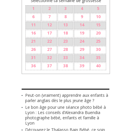
Sélectionne ta semaine de grossesse
1
2
3
4
5
6
7
8
9
10
11
12
13
14
15
16
17
18
19
20
21
22
23
24
25
26
27
28
29
30
31
32
33
34
35
36
37
38
39
40
LES + RÉCENTS
Peut-on (vraiment) apprendre aux enfants à
parler anglais dès le plus jeune âge ?
Le bon âge pour une séance photo bébé à
Lyon : Les conseils d’Alexandra Buendia
photographe bébé, enfants et famille à
Lyon
Découvrez le Thalasso Bain Bébé, ce soin