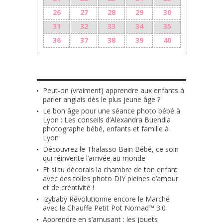
26
27
28
29
30
31
32
33
34
35
36
37
38
39
40
LES + RÉCENTS
Peut-on (vraiment) apprendre aux enfants à
parler anglais dès le plus jeune âge ?
Le bon âge pour une séance photo bébé à
Lyon : Les conseils d’Alexandra Buendia
photographe bébé, enfants et famille à
Lyon
Découvrez le Thalasso Bain Bébé, ce soin
qui réinvente l’arrivée au monde
Et si tu décorais la chambre de ton enfant
avec des toiles photo DIY pleines d’amour
et de créativité !
Izybaby Révolutionne encore le Marché
avec le Chauffe Petit Pot Nomad™ 3.0
Apprendre en s’amusant : les jouets