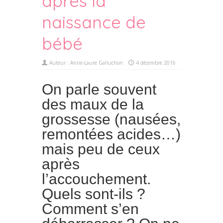
après la
naissance de
bébé
Auteur :
Anne-Laure Galluchon
4 décembre 2016
On parle souvent
des maux de la
grossesse (nausées,
remontées acides…)
mais peu de ceux
après
l’accouchement.
Quels sont-ils ?
Comment s’en