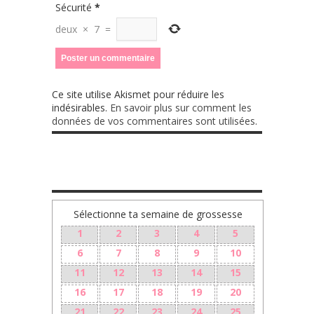
Sécurité
*
deux
×
7
=
Ce site utilise Akismet pour réduire les
indésirables.
En savoir plus sur comment les
données de vos commentaires sont utilisées
.
TA GROSSESSE SEMAINE PAR SEMAINE
Sélectionne ta semaine de grossesse
1
2
3
4
5
6
7
8
9
10
11
12
13
14
15
16
17
18
19
20
21
22
23
24
25