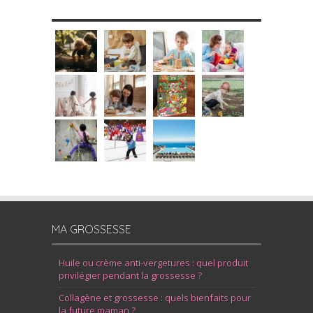
MES DIY
MA GROSSESSE
Huile ou crème anti-vergetures : quel produit
privilégier pendant la grossesse ?
Collagène et grossesse : quels bienfaits pour
la future maman ?