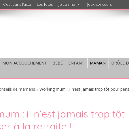
C’est dans l’actu
Les fêtes
Je cuisine
Jeux-concours
MON ACCOUCHEMENT
BÉBÉ
ENFANT
MAMAN
DRÔLE D
onseils de mamans
»
Working mum : il n’est jamais trop tôt pour pen
m : il n’est jamais trop tôt
r à la retraite !