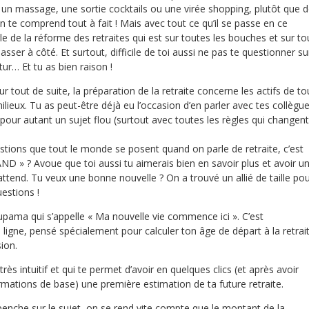
un massage, une sortie cocktails ou une virée shopping, plutôt que 
n te comprend tout à fait ! Mais avec tout ce qu’il se passe en ce
e de la réforme des retraites qui est sur toutes les bouches et sur to
passer à côté. Et surtout, difficile de toi aussi ne pas te questionner su
tur… Et tu as bien raison !
 tout de suite, la préparation de la retraite concerne les actifs de to
ilieux. Tu as peut-être déjà eu l’occasion d’en parler avec tes collègu
 pour autant un sujet flou (surtout avec toutes les règles qui changent
stions que tout le monde se posent quand on parle de retraite, c’est
D » ? Avoue que toi aussi tu aimerais bien en savoir plus et avoir u
’attend. Tu veux une bonne nouvelle ? On a trouvé un allié de taille po
estions !
roupama qui s’appelle « Ma nouvelle vie commence ici ». C’est
 ligne, pensé spécialement pour calculer ton âge de départ à la retrai
ion.
, très intuitif et qui te permet d’avoir en quelques clics (et après avoir
mations de base) une première estimation de ta future retraite.
enche sur le sujet, on se rend vite compte que le montant de la