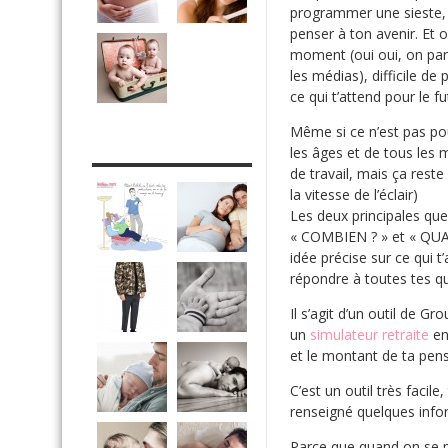
programmer une sieste, 
penser à ton avenir. Et o
moment (oui oui, on parl
les médias), difficile de 
ce qui t’attend pour le fu
Même si ce n’est pas pour
DRÔLE DE DAD
les âges et de tous les m
de travail, mais ça reste
la vitesse de l’éclair)
Les deux principales que
« COMBIEN ? » et « QUAN
idée précise sur ce qui t
répondre à toutes tes qu
Il s’agit d’un outil de G
un
simulateur retraite
en
et le montant de ta pens
C’est un outil très facile
renseigné quelques infor
Parce que quand on se p