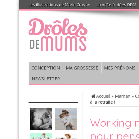
Les illustrations de Marie Crayon
La boîte à idées DDM
CONCEPTION
MA GROSSESSE
MES PRÉNOMS
NEWSLETTER
CHRONIQUE : VIS MA VIE DE
Accueil
»
Maman
»
C
MUM’S
à la retraite !
Working mu
pour pense