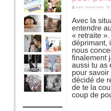
Auteur :
Pauline Hubert
Avec la situ
entendre au
« retraite »
déprimant, 
nous concer
finalement j
aussi tu as 
pour savoir
décidé de re
de te la co
coup de pou
MES OUTILS PRATIQUES