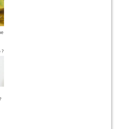
ne
 ?
?