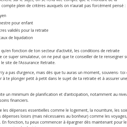
 compte plein de critères auxquels on n’aurait pas forcément pensé :
oyen
mestre pour enfant
es validés pour la retraite
taux de liquidation
qu’en fonction de ton secteur d’activité, les conditions de retraite
de ce super simulateur, on ne peut que te conseiller de te renseigner s
le site de l’Assurance Retraite.
l n’y a pas d’urgence, mais dès que tu auras un moment, souviens- toi
r à te plonger petit à petit dans le sujet de ta retraite et à assurer un
site un minimum de planification et d’anticipation, notamment au nive
soins financiers.
e les dépenses essentielles comme le logement, la nourriture, les soi
s dépenses loisirs (mais nécessaires au bonheur) comme les voyages
x… En fonction, tu peux commencer à épargner dès maintenant pour le