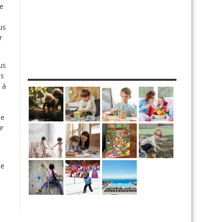
de
us
r
us
MES DIY
es
 à
ne
ur
te