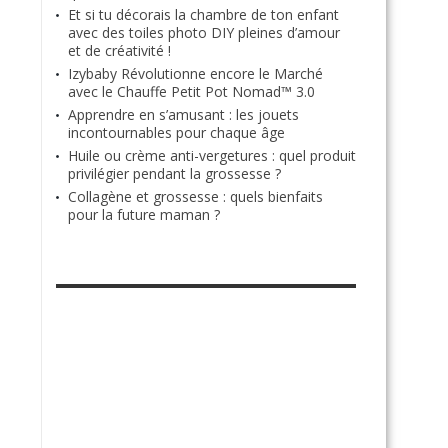
Et si tu décorais la chambre de ton enfant
avec des toiles photo DIY pleines d’amour
et de créativité !
Izybaby Révolutionne encore le Marché
avec le Chauffe Petit Pot Nomad™ 3.0
Apprendre en s’amusant : les jouets
incontournables pour chaque âge
Huile ou crème anti-vergetures : quel produit
privilégier pendant la grossesse ?
Collagène et grossesse : quels bienfaits
pour la future maman ?
RETROUVE-NOUS SUR FACEBOOK