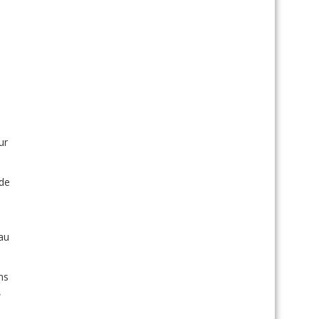
ur
 de
e
au
ns
,