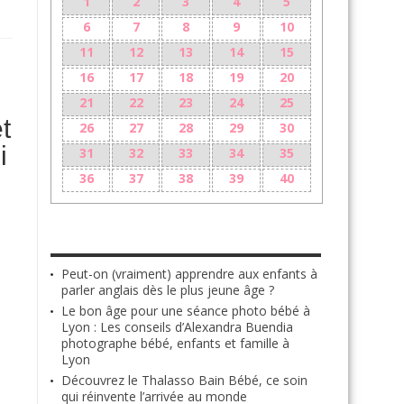
1
2
3
4
5
6
7
8
9
10
11
12
13
14
15
16
17
18
19
20
21
22
23
24
25
t
26
27
28
29
30
i
31
32
33
34
35
36
37
38
39
40
LES + RÉCENTS
Peut-on (vraiment) apprendre aux enfants à
parler anglais dès le plus jeune âge ?
Le bon âge pour une séance photo bébé à
Lyon : Les conseils d’Alexandra Buendia
photographe bébé, enfants et famille à
Lyon
Découvrez le Thalasso Bain Bébé, ce soin
qui réinvente l’arrivée au monde