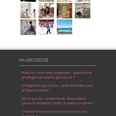
MA GROSSESSE
Huile ou crème anti-vergetures : quel produit
privilégier pendant la grossesse ?
Collagène et grossesse : quels bienfaits pour
la future maman ?
Est-ce que les compléments alimentaires
peuvent VRAIMENT t’aider à tomber enceinte ?
Comment Annoncer une Grossesse à ses