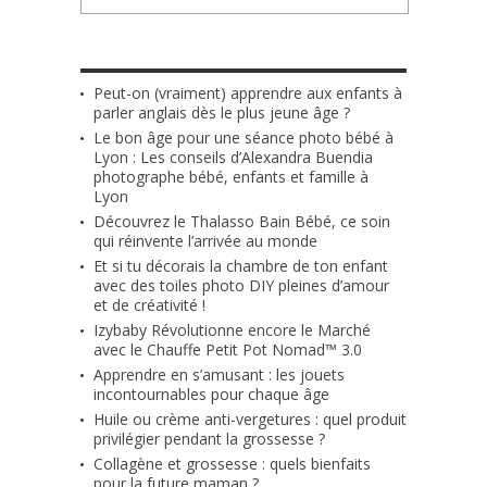
LES + RÉCENTS
Peut-on (vraiment) apprendre aux enfants à
parler anglais dès le plus jeune âge ?
Le bon âge pour une séance photo bébé à
Lyon : Les conseils d’Alexandra Buendia
photographe bébé, enfants et famille à
Lyon
Découvrez le Thalasso Bain Bébé, ce soin
qui réinvente l’arrivée au monde
Et si tu décorais la chambre de ton enfant
avec des toiles photo DIY pleines d’amour
et de créativité !
Izybaby Révolutionne encore le Marché
avec le Chauffe Petit Pot Nomad™ 3.0
Apprendre en s’amusant : les jouets
incontournables pour chaque âge
Huile ou crème anti-vergetures : quel produit
privilégier pendant la grossesse ?
Collagène et grossesse : quels bienfaits
pour la future maman ?