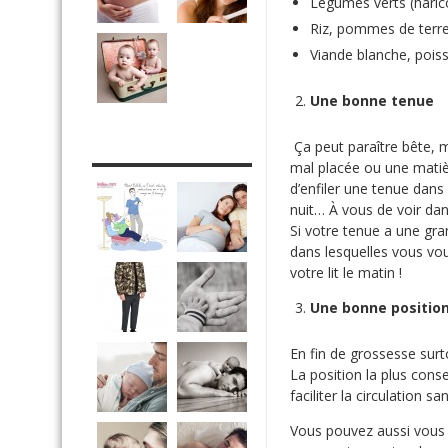
Légumes verts (harico
Riz, pommes de terr
Viande blanche, poiss
Une bonne tenue
Ça peut paraître bête, 
DRÔLE DE DAD
mal placée ou une matièr
d’enfiler une tenue dans
nuit… À vous de voir dan
Si votre tenue a une gra
dans lesquelles vous vo
votre lit le matin !
Une bonne positio
En fin de grossesse surt
La position la plus conse
faciliter la circulation s
Vous pouvez aussi vous s