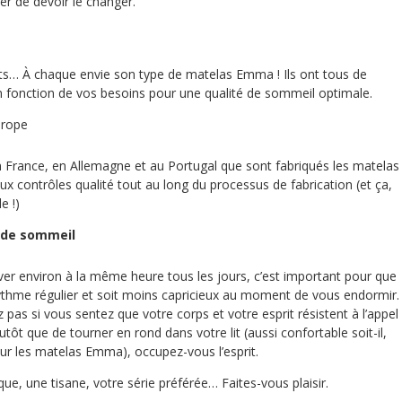
r de devoir le changer.
ts… À chaque envie son type de matelas Emma ! Ils ont tous de
fonction de vos besoins pour une qualité de sommeil optimale.
urope
en France, en Allemagne et au Portugal que sont fabriqués les matelas
 contrôles qualité tout au long du processus de fabrication (et ça,
e !)
 de sommeil
ver environ à la même heure tous les jours, c’est important pour que
ythme régulier et soit moins capricieux au moment de vous endormir.
 pas si vous sentez que votre corps et votre esprit résistent à l’appel
tôt que de tourner en rond dans votre lit (aussi confortable soit-il,
ur les matelas Emma), occupez-vous l’esprit.
que, une tisane, votre série préférée… Faites-vous plaisir.