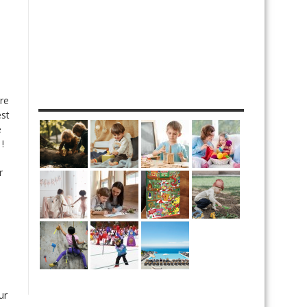
MES DIY
re
est
e
!
r
.
ur