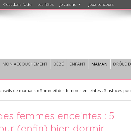
C’est dans l’actu
Les fêtes
Je cuisine
Jeux-concours
MON ACCOUCHEMENT
BÉBÉ
ENFANT
MAMAN
DRÔLE D
onseils de mamans
»
Sommeil des femmes enceintes : 5 astuces pou
es femmes enceintes : 5
our (enfin) bien dormir