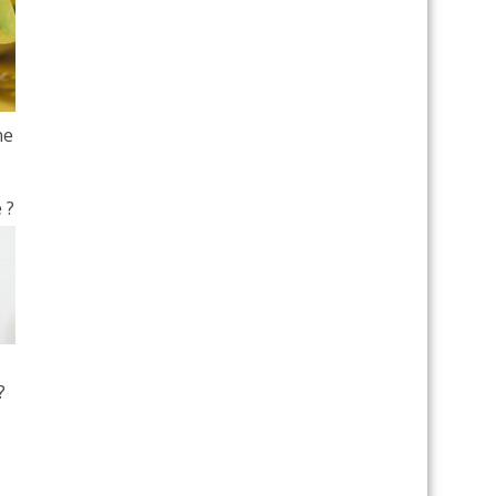
ne
 ?
?