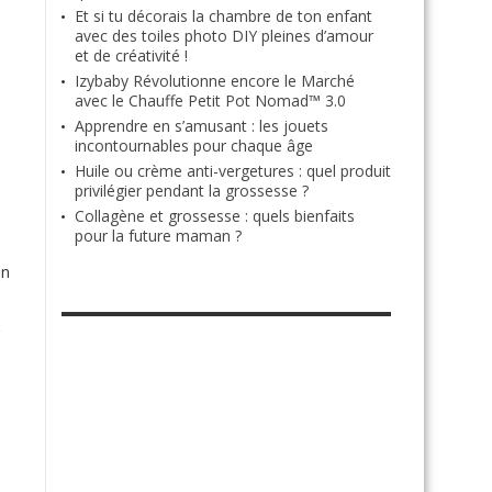
Et si tu décorais la chambre de ton enfant
avec des toiles photo DIY pleines d’amour
et de créativité !
Izybaby Révolutionne encore le Marché
avec le Chauffe Petit Pot Nomad™ 3.0
Apprendre en s’amusant : les jouets
incontournables pour chaque âge
Huile ou crème anti-vergetures : quel produit
privilégier pendant la grossesse ?
Collagène et grossesse : quels bienfaits
pour la future maman ?
en
RETROUVE-NOUS SUR FACEBOOK