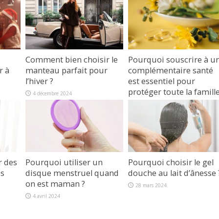
Comment bien choisir le
Pourquoi souscrire à u
r à
manteau parfait pour
complémentaire santé
l’hiver ?
est essentiel pour
protéger toute la famille
4 décembre 2024
1 octobre 2024
r des
Pourquoi utiliser un
Pourquoi choisir le gel
es
disque menstruel quand
douche au lait d’ânesse 
on est maman ?
28 mars 2024
4 avril 2024