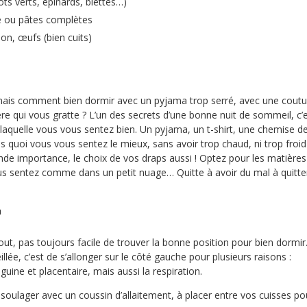
ts verts, épinards, blettes…)
e ou pâtes complètes
on, œufs (bien cuits)
mais comment bien dormir avec un pyjama trop serré, avec une coutu
e qui vous gratte ? L’un des secrets d’une bonne nuit de sommeil, c’
 laquelle vous vous sentez bien. Un pyjama, un t-shirt, une chemise d
s quoi vous vous sentez le mieux, sans avoir trop chaud, ni trop froid 
nde importance, le choix de vos draps aussi ! Optez pour les matières
us sentez comme dans un petit nuage… Quitte à avoir du mal à quitte
n
out, pas toujours facile de trouver la bonne position pour bien dormir
illée, c’est de s’allonger sur le côté gauche pour plusieurs raisons :
anguine et placentaire, mais aussi la respiration.
oulager avec un coussin d’allaitement, à placer entre vos cuisses po