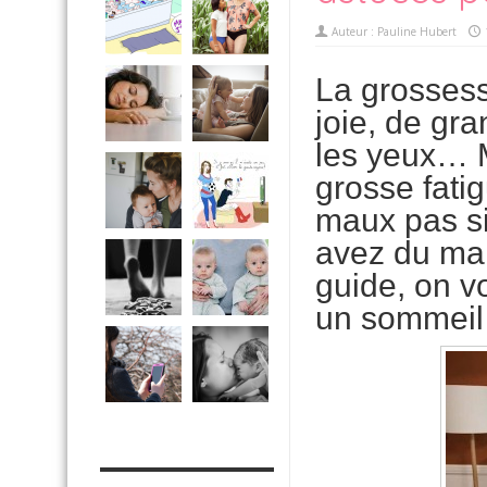
Auteur :
Pauline Hubert
La grossess
joie, de gra
les yeux… 
grosse fati
maux pas si
avez du mal
guide, on v
un sommeil 
MES OUTILS PRATIQUES