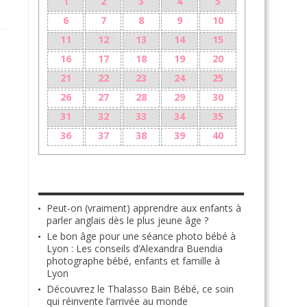
1
2
3
4
5
6
7
8
9
10
11
12
13
14
15
16
17
18
19
20
21
22
23
24
25
26
27
28
29
30
31
32
33
34
35
36
37
38
39
40
LES + RÉCENTS
Peut-on (vraiment) apprendre aux enfants à
parler anglais dès le plus jeune âge ?
Le bon âge pour une séance photo bébé à
Lyon : Les conseils d’Alexandra Buendia
photographe bébé, enfants et famille à
Lyon
Découvrez le Thalasso Bain Bébé, ce soin
qui réinvente l’arrivée au monde