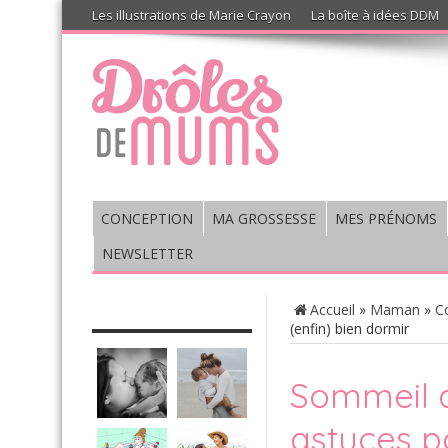
Les illustrations de Marie Crayon
La boîte à idées DDM
CONCEPTION
MA GROSSESSE
MES PRÉNOMS
NEWSLETTER
CHRONIQUE : VIS MA VIE DE
Accueil
»
Maman
»
C
MUM’S
(enfin) bien dormir
Sommeil d
astuces p