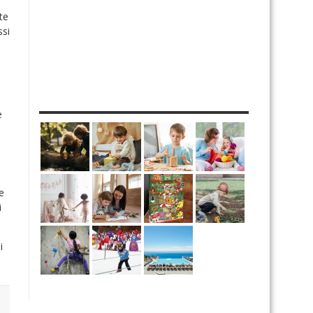
te
ssi
MES DIY
e
e
i
i