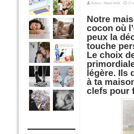
Auteur :
Nawal Alide
21 o
Notre mais
cocon où l’
peux la déc
touche pers
Le choix d
primordiale
légère. Ils
à ta maison
clefs pour 
MES OUTILS PRATIQUES