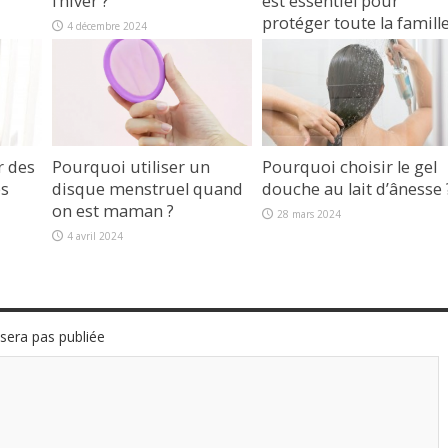
l’hiver ?
est essentiel pour
protéger toute la famille
4 décembre 2024
1 octobre 2024
r des
Pourquoi utiliser un
Pourquoi choisir le gel
es
disque menstruel quand
douche au lait d’ânesse 
on est maman ?
28 mars 2024
4 avril 2024
sera pas publiée