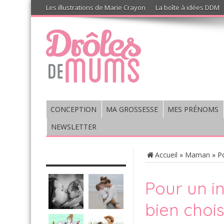
Les illustrations de Marie Crayon
La boîte à idées DDM
CONCEPTION
MA GROSSESSE
MES PRÉNOMS
NEWSLETTER
CHRONIQUE : VIS MA VIE DE
Accueil
»
Maman
»
Po
MUM’S
Pour un in
bien chois