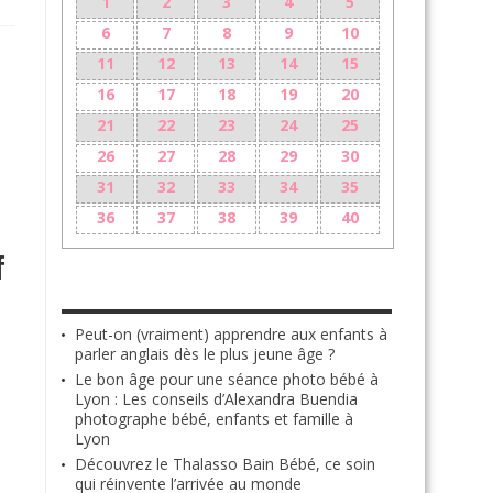
1
2
3
4
5
6
7
8
9
10
11
12
13
14
15
16
17
18
19
20
21
22
23
24
25
26
27
28
29
30
31
32
33
34
35
36
37
38
39
40
f
LES + RÉCENTS
Peut-on (vraiment) apprendre aux enfants à
parler anglais dès le plus jeune âge ?
Le bon âge pour une séance photo bébé à
Lyon : Les conseils d’Alexandra Buendia
photographe bébé, enfants et famille à
Lyon
Découvrez le Thalasso Bain Bébé, ce soin
qui réinvente l’arrivée au monde