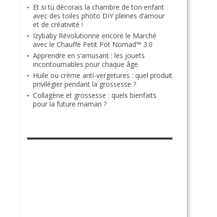
Et si tu décorais la chambre de ton enfant
avec des toiles photo DIY pleines d’amour
et de créativité !
Izybaby Révolutionne encore le Marché
avec le Chauffe Petit Pot Nomad™ 3.0
Apprendre en s’amusant : les jouets
incontournables pour chaque âge
Huile ou crème anti-vergetures : quel produit
privilégier pendant la grossesse ?
Collagène et grossesse : quels bienfaits
pour la future maman ?
RETROUVE-NOUS SUR FACEBOOK