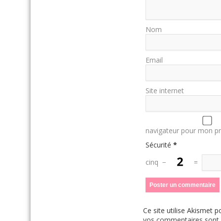
Nom
Email
Site internet
navigateur pour mon p
Sécurité
*
cinq
−
=
Ce site utilise Akismet p
vos commentaires sont u