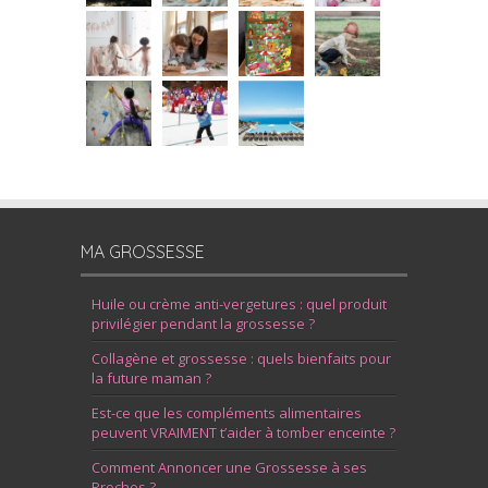
MA GROSSESSE
Huile ou crème anti-vergetures : quel produit
privilégier pendant la grossesse ?
Collagène et grossesse : quels bienfaits pour
la future maman ?
Est-ce que les compléments alimentaires
peuvent VRAIMENT t’aider à tomber enceinte ?
Comment Annoncer une Grossesse à ses
Proches ?