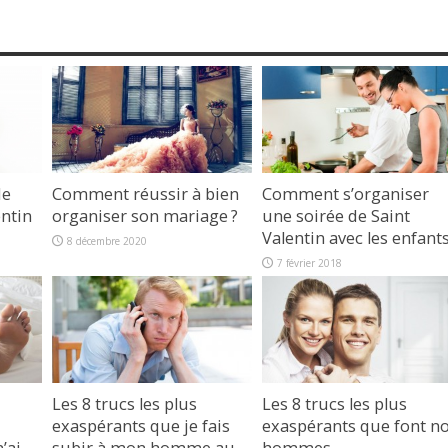
de
Comment réussir à bien
Comment s’organiser
entin
organiser son mariage ?
une soirée de Saint
Valentin avec les enfant
8 décembre 2020
7 février 2018
Les 8 trucs les plus
Les 8 trucs les plus
exaspérants que je fais
exaspérants que font n
n’ai
subir à mon homme au
hommes