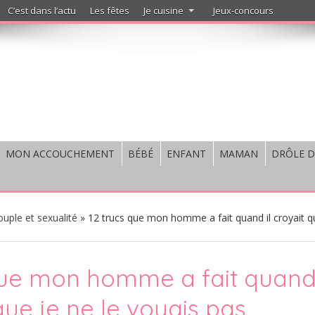
C’est dans l’actu
Les fêtes
Je cuisine
Jeux-concours
MON ACCOUCHEMENT
BÉBÉ
ENFANT
MAMAN
DRÔLE D
uple et sexualité
»
12 trucs que mon homme a fait quand il croyait q
que mon homme a fait quan
 que je ne le voyais pas