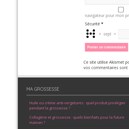
navigateur pour mon p
Sécurité
*
×
sept
=
Ce site utilise Akismet p
vos commentaires sont u
MA GROSSESSE
Huile ou crème anti-vergetures : quel produit privilégier
pendant la grossesse ?
Collagène et grossesse : quels bienfaits pour la future
maman ?