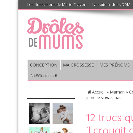
Les illustrations de Marie Crayon
La boîte à idées DDM
CONCEPTION
MA GROSSESSE
MES PRÉNOMS
NEWSLETTER
CHRONIQUE : VIS MA VIE DE
Accueil
»
Maman
»
Co
MUM’S
je ne le voyais pas
12 trucs 
il croyait