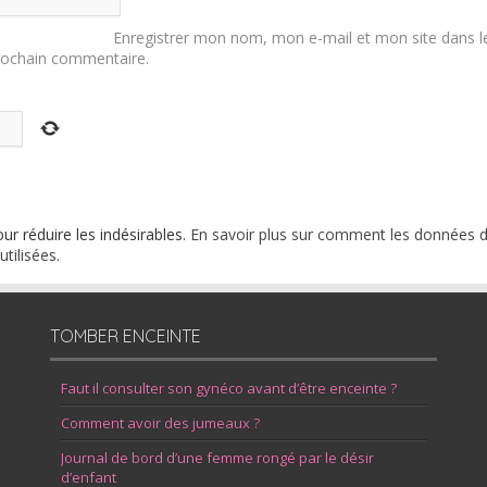
Enregistrer mon nom, mon e-mail et mon site dans l
rochain commentaire.
our réduire les indésirables.
En savoir plus sur comment les données 
tilisées
.
TOMBER ENCEINTE
Faut il consulter son gynéco avant d’être enceinte ?
Comment avoir des jumeaux ?
Journal de bord d’une femme rongé par le désir
d’enfant