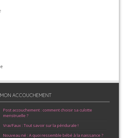
e
de
MON ACCOUCHEMENT
Post accouchement : comment choisir sa culotte
menstruelle ?
Vrai/Faux : Tout savoir sur la péridurale !
Nouveau né : A quoi ressemble bébé à la naissance ?