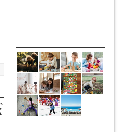
MES DIY
es,
e,
t.