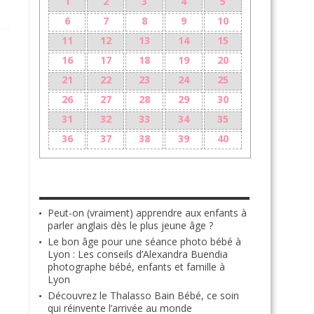
1
2
3
4
5
6
7
8
9
10
11
12
13
14
15
16
17
18
19
20
21
22
23
24
25
26
27
28
29
30
31
32
33
34
35
36
37
38
39
40
LES + RÉCENTS
Peut-on (vraiment) apprendre aux enfants à
parler anglais dès le plus jeune âge ?
Le bon âge pour une séance photo bébé à
Lyon : Les conseils d’Alexandra Buendia
photographe bébé, enfants et famille à
Lyon
Découvrez le Thalasso Bain Bébé, ce soin
qui réinvente l’arrivée au monde