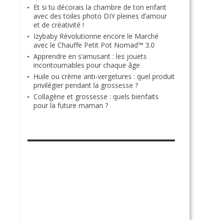
Et si tu décorais la chambre de ton enfant
avec des toiles photo DIY pleines d’amour
et de créativité !
Izybaby Révolutionne encore le Marché
avec le Chauffe Petit Pot Nomad™ 3.0
Apprendre en s’amusant : les jouets
incontournables pour chaque âge
Huile ou crème anti-vergetures : quel produit
privilégier pendant la grossesse ?
Collagène et grossesse : quels bienfaits
pour la future maman ?
RETROUVE-NOUS SUR FACEBOOK