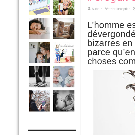
Auteur :
Béatrice Knoepfler
L’homme est
dévergondé 
bizarres en 
parce qu’en 
choses c
MES OUTILS PRATIQUES