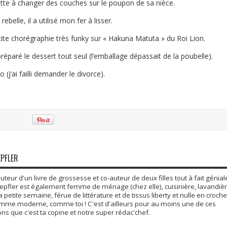
hette à changer des couches sur le poupon de sa nièce.
elle, il a utilisé mon fer à lisser.
etite chorégraphie très funky sur « Hakuna Matuta » du Roi Lion.
it préparé le dessert tout seul (l’emballage dépassait de la poubelle).
bo (j’ai failli demander le divorce).
EPFLER
auteur d'un livre de grossesse et co-auteur de deux filles tout à fait génial
epfler est également femme de ménage (chez elle), cuisinière, lavandièr
 petite semaine, férue de littérature et de tissus liberty et nulle en croche
mme moderne, comme toi ! C'est d'ailleurs pour au moins une de ces
ns que c'est ta copine et notre super rédac'chef.