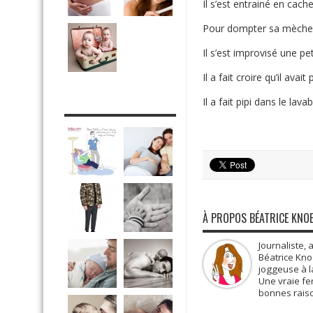
Il s’est entrainé en cac
Pour dompter sa mèche reb
Il s’est improvisé une p
Il a fait croire qu’il ava
Il a fait pipi dans le lava
DRÔLE DE DAD
À PROPOS BÉATRICE KNO
Journaliste, 
Béatrice Kno
joggeuse à la
Une vraie fe
bonnes raiso